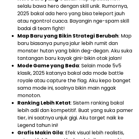
selalu bawa hero dengan skill unik. Rumornya,
2025 bakal ada hero yang bisa teleport jauh
atau ngontrol cuaca. Bayangin nge-spam skill
badai di team fight!
Map Baru yang Bikin Strategi Berubah
: Map
baru biasanya punya jalur lebih rumit dan
monster hutan yang bikin deg-degan. Aku suka
tantangan baru kayak gini-bikin otak jalan!
Mode Game yang Beda
: Selain mode 5v5
klasik, 2025 katanya bakal ada mode battle
royale atau capture the flag. Aku kepo banget
sama mode ini, soalnya bikin main nggak
monoton.
Ranking Lebih Ketat
: Sistem ranking bakal
lebih adil dan kompetitif. Buat yang suka pamer
tier, ini saatnya unjuk gigi. Aku target naik ke
Legend tahun ini!
Grafis Makin Gila
: Efek visual lebih realistis,