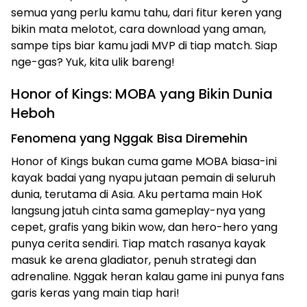
semua yang perlu kamu tahu, dari fitur keren yang
bikin mata melotot, cara download yang aman,
sampe tips biar kamu jadi MVP di tiap match. Siap
nge-gas? Yuk, kita ulik bareng!
Honor of Kings: MOBA yang Bikin Dunia
Heboh
Fenomena yang Nggak Bisa Diremehin
Honor of Kings bukan cuma game MOBA biasa-ini
kayak badai yang nyapu jutaan pemain di seluruh
dunia, terutama di Asia. Aku pertama main HoK
langsung jatuh cinta sama gameplay-nya yang
cepet, grafis yang bikin wow, dan hero-hero yang
punya cerita sendiri. Tiap match rasanya kayak
masuk ke arena gladiator, penuh strategi dan
adrenaline. Nggak heran kalau game ini punya fans
garis keras yang main tiap hari!