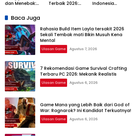
dan Menebak:
Terbaik 2026:
Indonesia
Panduan Strategi
Panduan Strategi
Android Terbaik
Platform Terbaik
Usaha
2026 Paling
Baca Juga
2026
Realistis
Rahasia Build Item Layla tersakit 2026
Sekali Tembak mati Bikin Musuh Kena
Mental
Ulasan Game
Agustus 7, 2026
7 Rekomendasi Game Survival Crafting
Terbaru PC 2026: Mekanik Realistis
Ulasan Game
Agustus 6, 2026
Game Mana yang Lebih Baik dari God of
War: Ragnarok? Ini Kandidat Terkuatnya!
Ulasan Game
Agustus 6, 2026