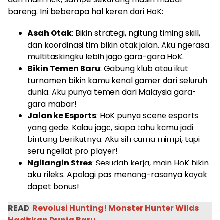
bareng. Ini beberapa hal keren dari HoK:
Asah Otak
: Bikin strategi, ngitung timing skill,
dan koordinasi tim bikin otak jalan. Aku ngerasa
multitaskingku lebih jago gara-gara HoK.
Bikin Temen Baru
: Gabung klub atau ikut
turnamen bikin kamu kenal gamer dari seluruh
dunia. Aku punya temen dari Malaysia gara-
gara mabar!
Jalan ke Esports
: HoK punya scene esports
yang gede. Kalau jago, siapa tahu kamu jadi
bintang berikutnya. Aku sih cuma mimpi, tapi
seru ngeliat pro player!
Ngilangin Stres
: Sesudah kerja, main HoK bikin
aku rileks. Apalagi pas menang-rasanya kayak
dapet bonus!
READ
Revolusi Hunting! Monster Hunter Wilds
Hadirkan Dunia Baru