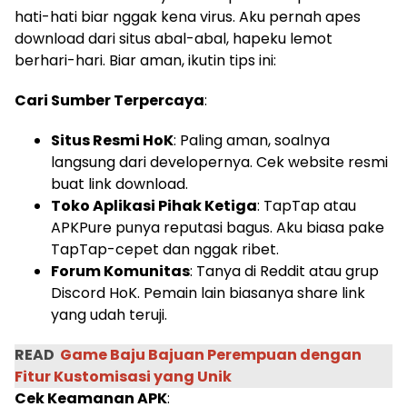
hati-hati biar nggak kena virus. Aku pernah apes
download dari situs abal-abal, hapeku lemot
berhari-hari. Biar aman, ikutin tips ini:
Cari Sumber Terpercaya
:
Situs Resmi HoK
: Paling aman, soalnya
langsung dari developernya. Cek website resmi
buat link download.
Toko Aplikasi Pihak Ketiga
: TapTap atau
APKPure punya reputasi bagus. Aku biasa pake
TapTap-cepet dan nggak ribet.
Forum Komunitas
: Tanya di Reddit atau grup
Discord HoK. Pemain lain biasanya share link
yang udah teruji.
READ
Game Baju Bajuan Perempuan dengan
Fitur Kustomisasi yang Unik
Cek Keamanan APK
: