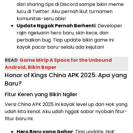
dari sharing tips di Discord sampe bikin meme
lucu di Twitter. Aku pernah ikut turnamen
komunitas-seru abis!
Update Nggak Pernah Berhenti
: Developer
rajin ngeluarin hero baru, skin kece, dan
perbaikan bug. Tiap update bikin game ini
kayak pacar baru-selalu ada kejutan!
READ
Game Mirip A Space for the Unbound
Android, Bikin Baper
Honor of Kings China APK 2025: Apa yang
Baru?
Fitur Keren yang Bikin Ngiler
Versi China APK 2025 ini kayak level up dari HoK yang
udah kita kenal. Aku udah nggak sabar nyobain fitur-
fitur baru ini:
Hero Baru yang Gahar
: Tiap update, HoK