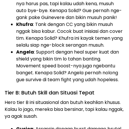
nya harus pas, tapi kalau udah kena, musuh
auto bye-bye. Kenapa Solid? Gue pernah nge-
gank pake Guinevere dan bikin musuh panik!
Khufra
: Tank dengan CC yang bikin musuh
nggak bisa kabur. Cocok buat inisiasi dan cover
tim. Kenapa Solid? Khufra ini kayak temen yang
selalu siap nge-block serangan musuh.
Angela
: Support dengan heal super kuat dan
shield yang bikin tim lo tahan banting.
Movement speed boost-nya juga ngebantu
banget. Kenapa Solid? Angela pernah nolong
gue survive di team fight yang udah hopeless.
Tier B: Butuh Skill dan Situasi Tepat
Hero tier B ini situasional dan butuh keahlian khusus.
Kalau lo jago, mereka bisa bersinar, tapi kalau nggak,
ya agak susah.
Gusion
: Assassin dengan burst damage brutal,