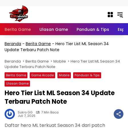
Langsung ke konten
Berita Game
Ulasan Game
Panduan & Tips
Espo
Beranda
-
Berita Game
-
Hero Tier List ML Season 34
Update Terbaru Patch Note
Beranda
Berita Game
Mobile
Hero Tier List ML Season 34
Update Terbaru Patch Note
Berita Game
Game Arcade
Mobile
Panduan & Tips
Ulasan Game
Hero Tier List ML Season 34 Update
Terbaru Patch Note
Sukro GG
7 Min Baca
Juli 7, 2025
Daftar hero ML terkuat Season 34 dari patch