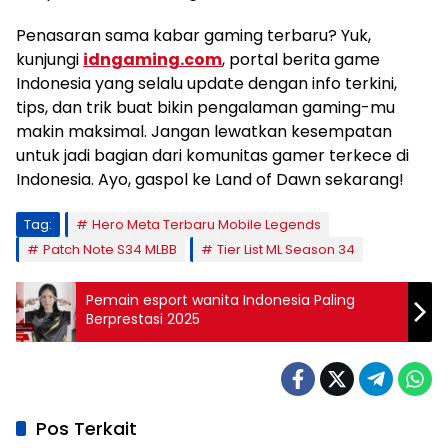
Penasaran sama kabar gaming terbaru? Yuk,
kunjungi
idngaming.com
, portal berita game
Indonesia yang selalu update dengan info terkini,
tips, dan trik buat bikin pengalaman gaming-mu
makin maksimal. Jangan lewatkan kesempatan
untuk jadi bagian dari komunitas gamer terkece di
Indonesia. Ayo, gaspol ke Land of Dawn sekarang!
Tag:
Hero Meta Terbaru Mobile Legends
Patch Note S34 MLBB
Tier List ML Season 34
Pemain esport wanita Indonesia Paling
Berprestasi 2025
Pos Terkait