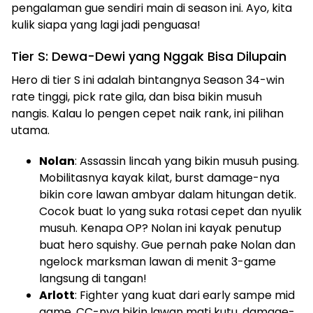
pengalaman gue sendiri main di season ini. Ayo, kita
kulik siapa yang lagi jadi penguasa!
Tier S: Dewa-Dewi yang Nggak Bisa Dilupain
Hero di tier S ini adalah bintangnya Season 34-win
rate tinggi, pick rate gila, dan bisa bikin musuh
nangis. Kalau lo pengen cepet naik rank, ini pilihan
utama.
Nolan
: Assassin lincah yang bikin musuh pusing.
Mobilitasnya kayak kilat, burst damage-nya
bikin core lawan ambyar dalam hitungan detik.
Cocok buat lo yang suka rotasi cepet dan nyulik
musuh. Kenapa OP? Nolan ini kayak penutup
buat hero squishy. Gue pernah pake Nolan dan
ngelock marksman lawan di menit 3-game
langsung di tangan!
Arlott
: Fighter yang kuat dari early sampe mid
game. CC-nya bikin lawan mati kutu, damage-