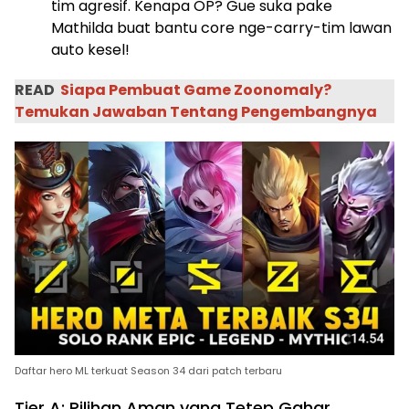
tim agresif. Kenapa OP? Gue suka pake
Mathilda buat bantu core nge-carry-tim lawan
auto kesel!
READ
Siapa Pembuat Game Zoonomaly?
Temukan Jawaban Tentang Pengembangnya
Daftar hero ML terkuat Season 34 dari patch terbaru
Tier A: Pilihan Aman yang Tetep Gahar