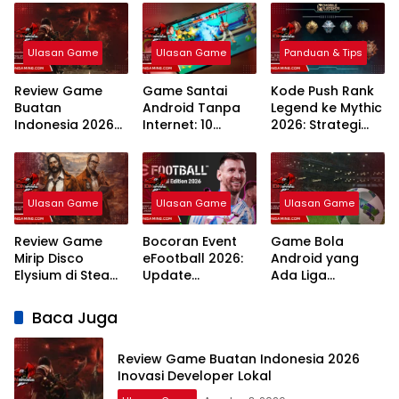
Ulasan Game
Ulasan Game
Panduan & Tips
Review Game
Game Santai
Kode Push Rank
Buatan
Android Tanpa
Legend ke Mythic
Indonesia 2026
Internet: 10
2026: Strategi
Inovasi
Rekomendasi
Meta dan
Developer Lokal
Teratas Tahun
Rahasia
2026
Winstreak
Terbaru
Ulasan Game
Ulasan Game
Ulasan Game
Review Game
Bocoran Event
Game Bola
Mirip Disco
eFootball 2026:
Android yang
Elysium di Steam:
Update
Ada Liga
7 Rekomendasi
Campaign
Indonesia: 7
RPG Naratif
Terlengkap dan
Pilihan Terbaik
Baca Juga
Terbaik 2026
Jadwal
Review Game Buatan Indonesia 2026
Inovasi Developer Lokal