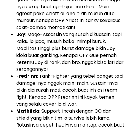
nya cukup buat ngehajar hero lelet. Main
agresif pake Arlott di lane bikin musuh auto
mundur. Kenapa OP? Arlott ini tanky sekaligus
sakit-combo mematikan!
Joy
: Mage-Assassin yang susah dikuasain, tapi
kalau lo jago, musuh bakal mimpi buruk.
Mobilitas tinggi plus burst damage bikin Joy
idola buat ganking. Kenapa OP? Gue pernah
ketemu Joy di rank, dan bro, nggak bisa lari dari
serangannya!
Fredrinn
: Tank-Fighter yang tebel banget tapi
damage-nya nggak main-main. Sustain-nya
bikin dia susah mati, cocok buat inisiasi team
fight. Kenapa OP? Fredrinn ini kayak temen
yang selalu cover lo di war.
Mathilda
: Support lincah dengan CC dan
shield yang bikin tim lo survive lebih lama.
Rotasinya cepet, heal-nya mantap, cocok buat