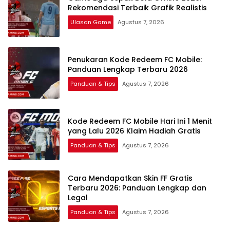
Rekomendasi Terbaik Grafik Realistis
Ulasan Game
Agustus 7, 2026
Penukaran Kode Redeem FC Mobile:
Panduan Lengkap Terbaru 2026
Panduan & Tips
Agustus 7, 2026
Kode Redeem FC Mobile Hari Ini 1 Menit
yang Lalu 2026 Klaim Hadiah Gratis
Panduan & Tips
Agustus 7, 2026
Cara Mendapatkan Skin FF Gratis
Terbaru 2026: Panduan Lengkap dan
Legal
Panduan & Tips
Agustus 7, 2026