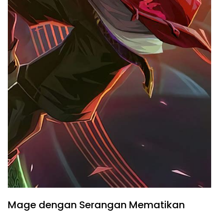
Mage dengan Serangan Mematikan