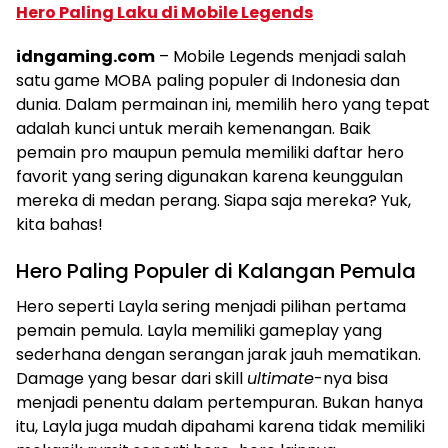
Hero Paling Laku di Mobile Legends
idngaming.com
– Mobile Legends menjadi salah
satu game MOBA paling populer di Indonesia dan
dunia. Dalam permainan ini, memilih hero yang tepat
adalah kunci untuk meraih kemenangan. Baik
pemain pro maupun pemula memiliki daftar hero
favorit yang sering digunakan karena keunggulan
mereka di medan perang. Siapa saja mereka? Yuk,
kita bahas!
Hero Paling Populer di Kalangan Pemula
Hero seperti Layla sering menjadi pilihan pertama
pemain pemula. Layla memiliki gameplay yang
sederhana dengan serangan jarak jauh mematikan.
Damage yang besar dari skill
ultimate
-nya bisa
menjadi penentu dalam pertempuran. Bukan hanya
itu, Layla juga mudah dipahami karena tidak memiliki