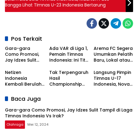
Bangga Lihat TImnas U-23 Indonesia Bertarung
Pos Terkait
Gara-gara
Ada VAR di Liga 1,
Arema FC Segera
Como Promosi,
Pemain Timnas
Umumkan Pelatih
Jay Idzes Sulit
Indonesia: Ini Titik
Baru, Lokal atau
Tampil di Laga
Awal
Asing?
Timnas
Kebangkitan
Netizen
Tak Terpengaruh
Langsung Pimpin
Indonesia Vs
Sepak Bola
Indonesia
Hasil
Timnas U-17
Irak?
Nasional!
Kembali Berulah,
Championship
Indonesia, Nova
Kali Ini Serbu Klub
Series, Persib Beri
Arianto
Asal Korea
Sinyal
Dapatkan Kisi-
Baca Juga
Selatan
Perpanujang
kisi dari Shin Tae-
Kontrak Bojan
yong
Gara-gara Como Promosi, Jay Idzes Sulit Tampil di Laga
Hodak
Timnas Indonesia Vs Irak?
Olahraga
Mei 12, 2024