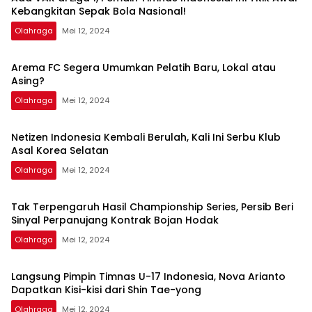
Kebangkitan Sepak Bola Nasional!
Olahraga
Mei 12, 2024
Arema FC Segera Umumkan Pelatih Baru, Lokal atau
Asing?
Olahraga
Mei 12, 2024
Netizen Indonesia Kembali Berulah, Kali Ini Serbu Klub
Asal Korea Selatan
Olahraga
Mei 12, 2024
Tak Terpengaruh Hasil Championship Series, Persib Beri
Sinyal Perpanujang Kontrak Bojan Hodak
Olahraga
Mei 12, 2024
Langsung Pimpin Timnas U-17 Indonesia, Nova Arianto
Dapatkan Kisi-kisi dari Shin Tae-yong
Olahraga
Mei 12, 2024