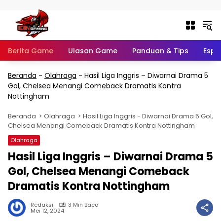
Langsung ke konten
Berita Game
Ulasan Game
Panduan & Tips
Espo
Beranda
-
Olahraga
-
Hasil Liga Inggris – Diwarnai Drama 5
Gol, Chelsea Menangi Comeback Dramatis Kontra
Nottingham
Beranda
Olahraga
Hasil Liga Inggris - Diwarnai Drama 5 Gol,
Chelsea Menangi Comeback Dramatis Kontra Nottingham
Olahraga
Hasil Liga Inggris – Diwarnai Drama 5
Gol, Chelsea Menangi Comeback
Dramatis Kontra Nottingham
Redaksi
3 Min Baca
Mei 12, 2024