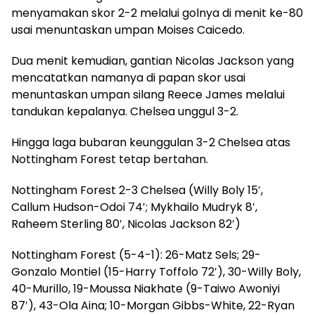
menyamakan skor 2-2 melalui golnya di menit ke-80
usai menuntaskan umpan Moises Caicedo.
Dua menit kemudian, gantian Nicolas Jackson yang
mencatatkan namanya di papan skor usai
menuntaskan umpan silang Reece James melalui
tandukan kepalanya. Chelsea unggul 3-2.
Hingga laga bubaran keunggulan 3-2 Chelsea atas
Nottingham Forest tetap bertahan.
Nottingham Forest 2-3 Chelsea (Willy Boly 15′,
Callum Hudson-Odoi 74′; Mykhailo Mudryk 8′,
Raheem Sterling 80′, Nicolas Jackson 82′)
Nottingham Forest (5-4-1): 26-Matz Sels; 29-
Gonzalo Montiel (15-Harry Toffolo 72′), 30-Willy Boly,
40-Murillo, 19-Moussa Niakhate (9-Taiwo Awoniyi
87′), 43-Ola Aina; 10-Morgan Gibbs-White, 22-Ryan