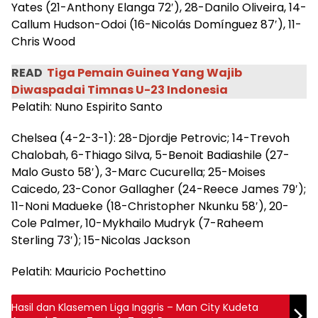
Yates (21-Anthony Elanga 72′), 28-Danilo Oliveira, 14-
Callum Hudson-Odoi (16-Nicolás Domínguez 87′), 11-
Chris Wood
READ
Tiga Pemain Guinea Yang Wajib
Diwaspadai Timnas U-23 Indonesia
Pelatih: Nuno Espirito Santo
Chelsea (4-2-3-1): 28-Djordje Petrovic; 14-Trevoh
Chalobah, 6-Thiago Silva, 5-Benoit Badiashile (27-
Malo Gusto 58′), 3-Marc Cucurella; 25-Moises
Caicedo, 23-Conor Gallagher (24-Reece James 79′);
11-Noni Madueke (18-Christopher Nkunku 58′), 20-
Cole Palmer, 10-Mykhailo Mudryk (7-Raheem
Sterling 73′); 15-Nicolas Jackson
Pelatih: Mauricio Pochettino
Hasil dan Klasemen Liga Inggris – Man City Kudeta