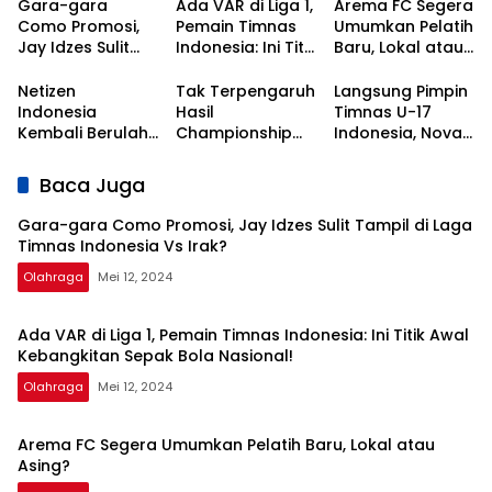
Gara-gara
Ada VAR di Liga 1,
Arema FC Segera
Como Promosi,
Pemain Timnas
Umumkan Pelatih
Jay Idzes Sulit
Indonesia: Ini Titik
Baru, Lokal atau
Tampil di Laga
Awal
Asing?
Timnas
Kebangkitan
Netizen
Tak Terpengaruh
Langsung Pimpin
Indonesia Vs
Sepak Bola
Indonesia
Hasil
Timnas U-17
Irak?
Nasional!
Kembali Berulah,
Championship
Indonesia, Nova
Kali Ini Serbu Klub
Series, Persib Beri
Arianto
Asal Korea
Sinyal
Dapatkan Kisi-
Baca Juga
Selatan
Perpanujang
kisi dari Shin Tae-
Kontrak Bojan
yong
Gara-gara Como Promosi, Jay Idzes Sulit Tampil di Laga
Hodak
Timnas Indonesia Vs Irak?
Olahraga
Mei 12, 2024
Ada VAR di Liga 1, Pemain Timnas Indonesia: Ini Titik Awal
Kebangkitan Sepak Bola Nasional!
Olahraga
Mei 12, 2024
Arema FC Segera Umumkan Pelatih Baru, Lokal atau
Asing?