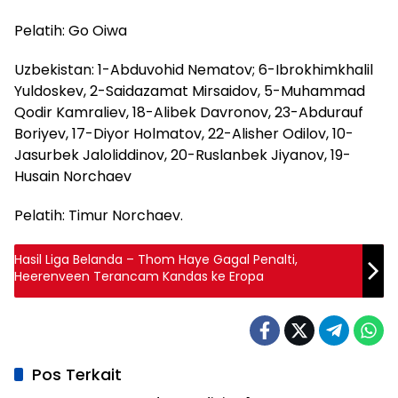
Pelatih: Go Oiwa
Uzbekistan: 1-Abduvohid Nematov; 6-Ibrokhimkhalil
Yuldoskev, 2-Saidazamat Mirsaidov, 5-Muhammad
Qodir Kamraliev, 18-Alibek Davronov, 23-Abdurauf
Boriyev, 17-Diyor Holmatov, 22-Alisher Odilov, 10-
Jasurbek Jaloliddinov, 20-Ruslanbek Jiyanov, 19-
Husain Norchaev
Pelatih: Timur Norchaev.
Hasil Liga Belanda – Thom Haye Gagal Penalti,
Heerenveen Terancam Kandas ke Eropa
Pos Terkait