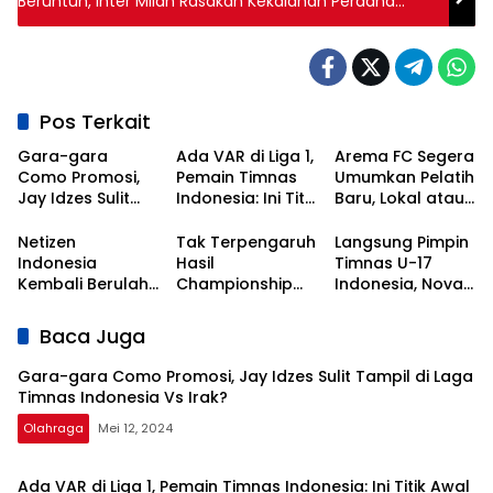
Beruntun, Inter Milan Rasakan Kekalahan Perdana
sebagai Juara
Pos Terkait
Gara-gara
Ada VAR di Liga 1,
Arema FC Segera
Como Promosi,
Pemain Timnas
Umumkan Pelatih
Jay Idzes Sulit
Indonesia: Ini Titik
Baru, Lokal atau
Tampil di Laga
Awal
Asing?
Timnas
Kebangkitan
Netizen
Tak Terpengaruh
Langsung Pimpin
Indonesia Vs
Sepak Bola
Indonesia
Hasil
Timnas U-17
Irak?
Nasional!
Kembali Berulah,
Championship
Indonesia, Nova
Kali Ini Serbu Klub
Series, Persib Beri
Arianto
Asal Korea
Sinyal
Dapatkan Kisi-
Baca Juga
Selatan
Perpanujang
kisi dari Shin Tae-
Kontrak Bojan
yong
Gara-gara Como Promosi, Jay Idzes Sulit Tampil di Laga
Hodak
Timnas Indonesia Vs Irak?
Olahraga
Mei 12, 2024
Ada VAR di Liga 1, Pemain Timnas Indonesia: Ini Titik Awal