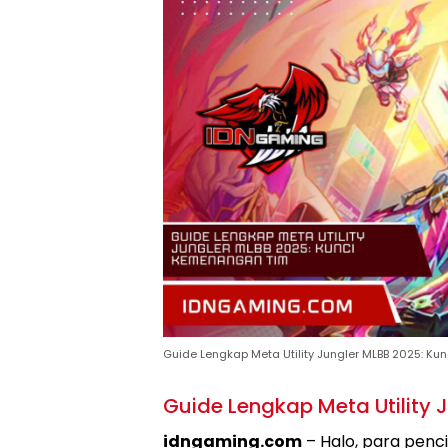
Guide Lengkap Meta Utility Jungler MLBB 2025: K
Guide Lengkap Meta Utility 
idngaming.com
– Halo, para penc