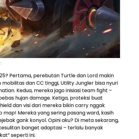
.
2025? Pertama, perebutan Turtle dan Lord makin
bilitas dan CC tinggi, Utility Jungler bisa nyuri
tian. Kedua, mereka jago inisiasi team fight –
 bebas hujan damage. Ketiga, proteksi buat
eld dan visi dari mereka bikin carry nggak
fo map! Mereka yang sering pasang ward, kasih
kejebak gank konyol. Opini aku? Di meta sekarang,
l kesulitan banget adaptasi – terlalu banyak
t” seperti ini.