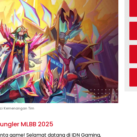
unci Kemenangan Tim
Jungler MLBB 2025
inta game! Selamat datang di IDN Gaming,