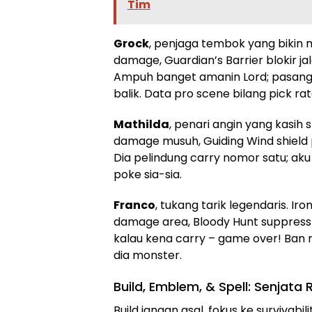
Tim
Grock
, penjaga tembok yang bikin 
damage, Guardian’s Barrier blokir j
Ampuh banget amanin Lord; pasang
balik. Data pro scene bilang pick rat
Mathilda
, penari angin yang kasih s
damage musuh, Guiding Wind shield pl
Dia pelindung carry nomor satu; aku
poke sia-sia.
Franco
, tukang tarik legendaris. Ir
damage area, Bloody Hunt suppress p
kalau kena carry – game over! Ban r
dia monster.
Build, Emblem, & Spell: Senjata 
Build jangan asal, fokus ke survivabi