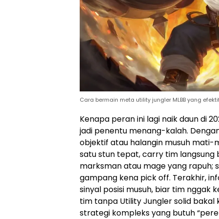
Cara bermain meta utility jungler MLBB yang efektif
Kenapa peran ini lagi naik daun di 
jadi penentu menang-kalah. Dengan mo
objektif atau halangin musuh mati-ma
satu stun tepat, carry tim langsung
marksman atau mage yang rapuh; shi
gampang kena pick off. Terakhir, in
sinyal posisi musuh, biar tim nggak 
tim tanpa Utility Jungler solid baka
strategi kompleks yang butuh “pereka