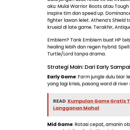
aku: Mulai Warrior Boots atau Tough
inspire tim dan speed up. Dominance
fighter lawan lelet. Athena’s Shield 
krusial di late game. Terakhir, Anti
Emblem? Tank Emblem buat HP teba
healing lebih dan regen hybrid. Spel
Turtle/Lord tanpa drama.
Strategi Main: Dari Early Samp
Early Game
: Farm jungle dulu biar 
yang lagi krisis, pasang ward di river
READ
Kumpulan Game Gratis Te
Langganan Mahal
Mid Game
: Rotasi cepat, amanin obj