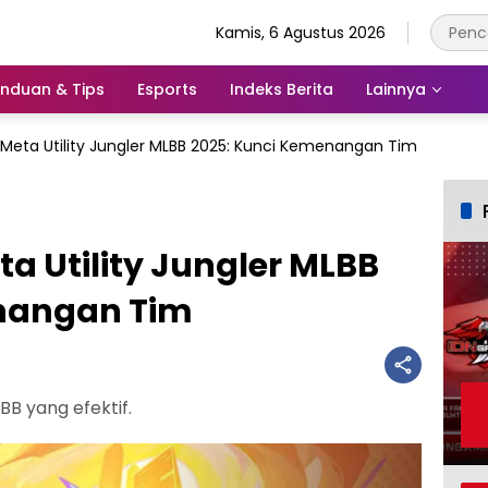
Kamis, 6 Agustus 2026
nduan & Tips
Esports
Indeks Berita
Lainnya
Meta Utility Jungler MLBB 2025: Kunci Kemenangan Tim
a Utility Jungler MLBB
nangan Tim
BB yang efektif.