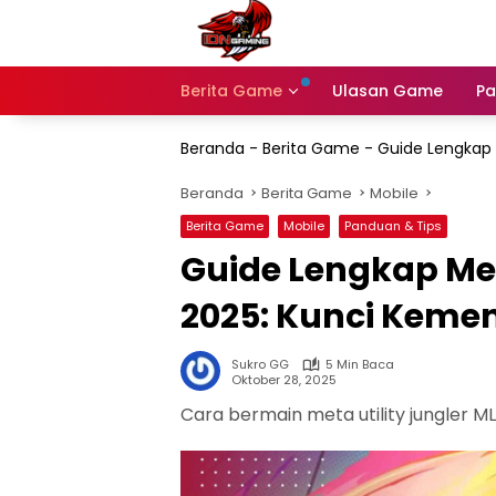
Langsung
ke
konten
Berita Game
Ulasan Game
Pa
Beranda
-
Berita Game
-
Guide Lengkap 
Beranda
Berita Game
Mobile
Berita Game
Mobile
Panduan & Tips
Guide Lengkap Met
2025: Kunci Keme
Sukro GG
5 Min Baca
Oktober 28, 2025
Cara bermain meta utility jungler ML