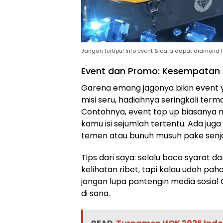
Jangan tertipu! Info event & cara dapat diamond F
Event dan Promo: Kesempatan
Garena emang jagonya bikin event y
misi seru, hadiahnya seringkali term
Contohnya, event top up biasanya n
kamu isi sejumlah tertentu. Ada ju
temen atau bunuh musuh pake senj
Tips dari saya: selalu baca syarat d
kelihatan ribet, tapi kalau udah pah
jangan lupa pantengin media sosial 
di sana.