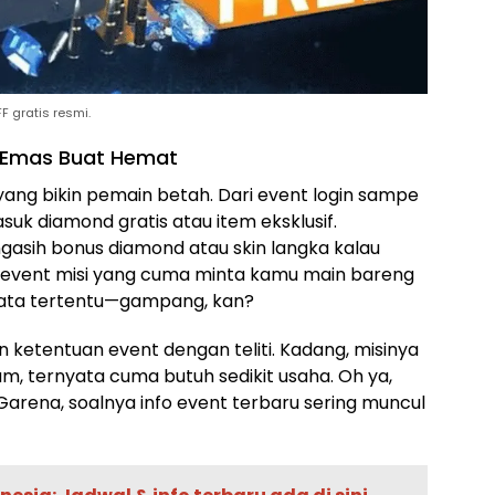
F gratis resmi.
 Emas Buat Hemat
ang bikin pemain betah. Dari event login sampe
asuk diamond gratis atau item eksklusif.
gasih bonus diamond atau skin langka kalau
ga event misi yang cuma minta kamu main bareng
ata tertentu—gampang, kan?
an ketentuan event dengan teliti. Kadang, misinya
am, ternyata cuma butuh sedikit usaha. Oh ya,
Garena, soalnya info event terbaru sering muncul