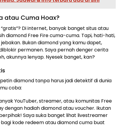
sia: Jadwal & info terbaru ada di sini
da atau Cuma Hoax?
gratis”? Di internet, banyak banget situs atau
ih diamond Free Fire cuma-cuma. Tapi, hati-hati,
 jebakan. Bukan diamond yang kamu dapet,
diblokir permanen. Saya pernah denger cerita
eh, akunnya lenyap. Nyesek banget, kan?
is
tin diamond tanpa harus jadi detektif di dunia
amu coba:
Banyak YouTuber, streamer, atau komunitas Free
ay dengan hadiah diamond atau voucher. Ikutan
berpihak! Saya suka banget lihat livestreamer
i-bagi kode redeem atau diamond cuma buat