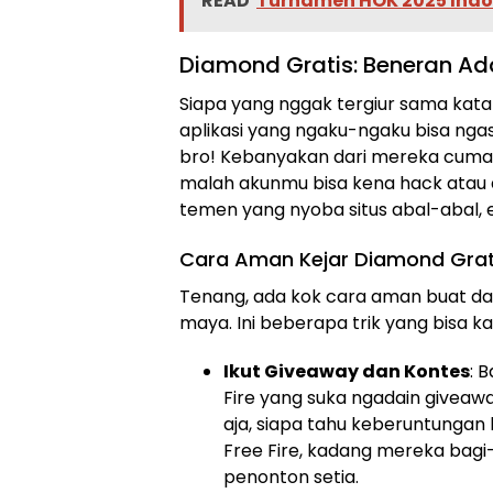
READ
Turnamen HOK 2025 Indone
Diamond Gratis: Beneran A
Siapa yang nggak tergiur sama kata “
aplikasi yang ngaku-ngaku bisa ngas
bro! Kebanyakan dari mereka cuma
malah akunmu bisa kena hack atau 
temen yang nyoba situs abal-abal, 
Cara Aman Kejar Diamond Grat
Tenang, ada kok cara aman buat dape
maya. Ini beberapa trik yang bisa k
Ikut Giveaway dan Kontes
: 
Fire yang suka ngadain giveaw
aja, siapa tahu keberuntungan 
Free Fire, kadang mereka bag
penonton setia.