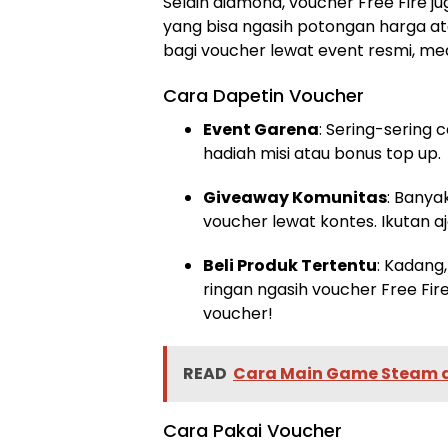
Selain diamond, voucher Free Fire ju
yang bisa ngasih potongan harga at
bagi voucher lewat event resmi, med
Cara Dapetin Voucher
Event Garena
: Sering-sering 
hadiah misi atau bonus top up.
Giveaway Komunitas
: Banya
voucher lewat kontes. Ikutan a
Beli Produk Tertentu
: Kadang
ringan ngasih voucher Free Fire
voucher!
READ
Cara Main Game Steam di
Cara Pakai Voucher