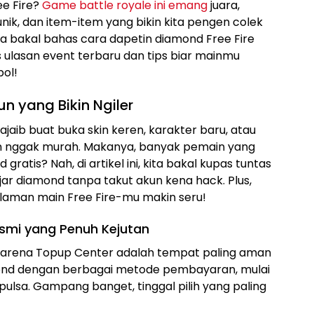
ee Fire?
Game battle royale ini emang
juara,
unik, dan item-item yang bikin kita pengen colek
 kita bakal bahas cara dapetin diamond Free Fire
us ulasan event terbaru dan tips biar mainmu
pol!
un yang Bikin Ngiler
 ajaib buat buka skin keren, karakter baru, atau
 kan nggak murah. Makanya, banyak pemain yang
gratis? Nah, di artikel ini, kita bakal kupas tuntas
ar diamond tanpa takut akun kena hack. Plus,
galaman main Free Fire-mu makin seru!
smi yang Penuh Kejutan
Garena Topup Center adalah tempat paling aman
diamond dengan berbagai metode pembayaran, mulai
pulsa. Gampang banget, tinggal pilih yang paling