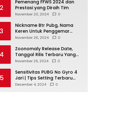
Pemenang FFWS 2024 dan
2
Prestasi yang Diraih Tim
November 20, 2024
0
Nickname Btr Pubg, Nama
3
Keren Untuk Penggemar
Bigetron Esports
November 26, 2024
0
Zoonomaly Release Date,
4
Tanggal Rilis Terbaru Yang
Dinanti
November 29, 2024
0
Sensitivitas PUBG No Gyro 4
5
Jari | Tips Setting Terbaru
Untuk Kendali yang Lebih
Desember 4, 2024
0
Optimal