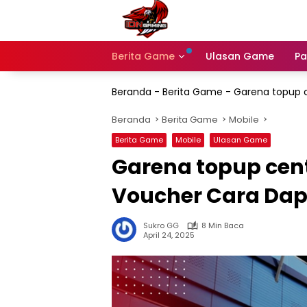
Langsung
ke
konten
Berita Game
Ulasan Game
Pa
Beranda
-
Berita Game
-
Garena topup c
Beranda
Berita Game
Mobile
Berita Game
Mobile
Ulasan Game
Garena topup cent
Voucher Cara Dap
Sukro GG
8 Min Baca
April 24, 2025