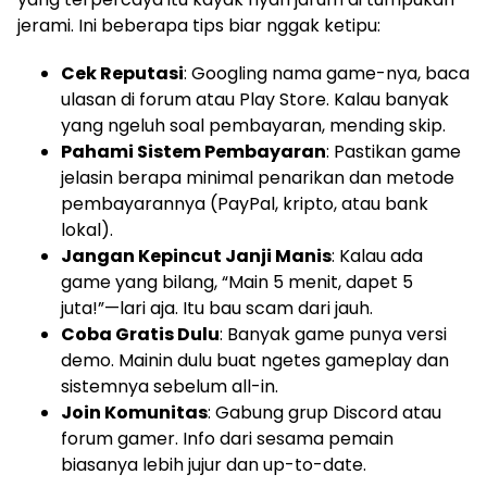
jerami. Ini beberapa tips biar nggak ketipu:
Cek Reputasi
: Googling nama game-nya, baca
ulasan di forum atau Play Store. Kalau banyak
yang ngeluh soal pembayaran, mending skip.
Pahami Sistem Pembayaran
: Pastikan game
jelasin berapa minimal penarikan dan metode
pembayarannya (PayPal, kripto, atau bank
lokal).
Jangan Kepincut Janji Manis
: Kalau ada
game yang bilang, “Main 5 menit, dapet 5
juta!”—lari aja. Itu bau scam dari jauh.
Coba Gratis Dulu
: Banyak game punya versi
demo. Mainin dulu buat ngetes gameplay dan
sistemnya sebelum all-in.
Join Komunitas
: Gabung grup Discord atau
forum gamer. Info dari sesama pemain
biasanya lebih jujur dan up-to-date.