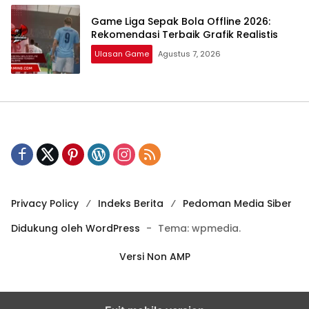
Game Liga Sepak Bola Offline 2026:
Rekomendasi Terbaik Grafik Realistis
Ulasan Game
Agustus 7, 2026
Privacy Policy
Indeks Berita
Pedoman Media Siber
Didukung oleh WordPress
-
Tema: wpmedia.
Versi Non AMP