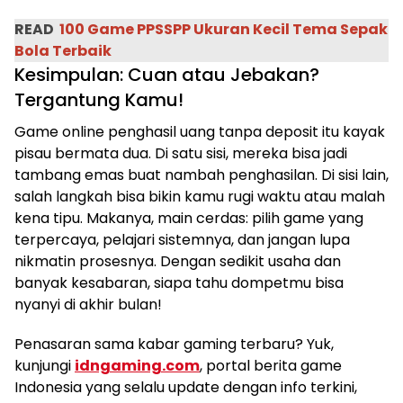
READ
100 Game PPSSPP Ukuran Kecil Tema Sepak
Bola Terbaik
Kesimpulan: Cuan atau Jebakan?
Tergantung Kamu!
Game online penghasil uang tanpa deposit itu kayak
pisau bermata dua. Di satu sisi, mereka bisa jadi
tambang emas buat nambah penghasilan. Di sisi lain,
salah langkah bisa bikin kamu rugi waktu atau malah
kena tipu. Makanya, main cerdas: pilih game yang
terpercaya, pelajari sistemnya, dan jangan lupa
nikmatin prosesnya. Dengan sedikit usaha dan
banyak kesabaran, siapa tahu dompetmu bisa
nyanyi di akhir bulan!
Penasaran sama kabar gaming terbaru? Yuk,
kunjungi
idngaming.com
, portal berita game
Indonesia yang selalu update dengan info terkini,