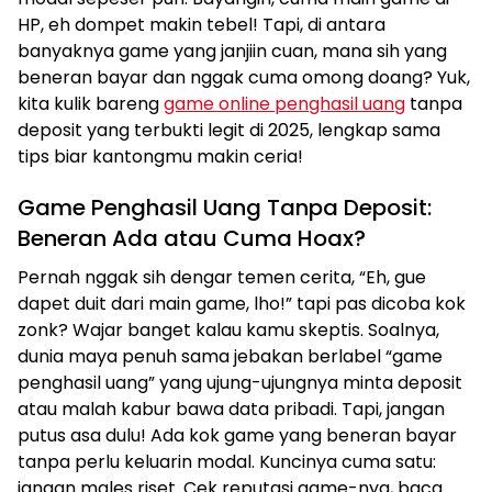
HP, eh dompet makin tebel! Tapi, di antara
banyaknya game yang janjiin cuan, mana sih yang
beneran bayar dan nggak cuma omong doang? Yuk,
kita kulik bareng
game online penghasil uang
tanpa
deposit yang terbukti legit di 2025, lengkap sama
tips biar kantongmu makin ceria!
Game Penghasil Uang Tanpa Deposit:
Beneran Ada atau Cuma Hoax?
Pernah nggak sih dengar temen cerita, “Eh, gue
dapet duit dari main game, lho!” tapi pas dicoba kok
zonk? Wajar banget kalau kamu skeptis. Soalnya,
dunia maya penuh sama jebakan berlabel “game
penghasil uang” yang ujung-ujungnya minta deposit
atau malah kabur bawa data pribadi. Tapi, jangan
putus asa dulu! Ada kok game yang beneran bayar
tanpa perlu keluarin modal. Kuncinya cuma satu:
jangan males riset. Cek reputasi game-nya, baca