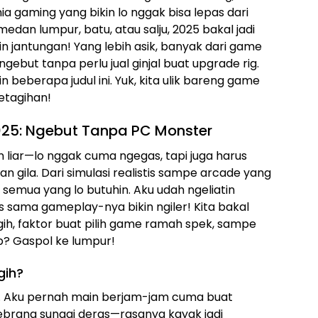
 gaming yang bikin lo nggak bisa lepas dari
medan lumpur, batu, atau salju, 2025 bakal jadi
n jantungan! Yang lebih asik, banyak dari game
 ngebut tanpa perlu jual ginjal buat upgrade rig.
 beberapa judul ini. Yuk, kita ulik bareng game
ketagihan!
025: Ngebut Tanpa PC Monster
 liar—lo nggak cuma ngegas, tapi juga harus
an gila. Dari simulasi realistis sampe arcade yang
 semua yang lo butuhin. Aku udah ngeliatin
s sama gameplay-nya bikin ngiler! Kita bakal
gih, faktor buat pilih game ramah spek, sampe
p? Gaspol ke lumpur!
gih?
. Aku pernah main berjam-jam cuma buat
ebrang sungai deras—rasanya kayak jadi