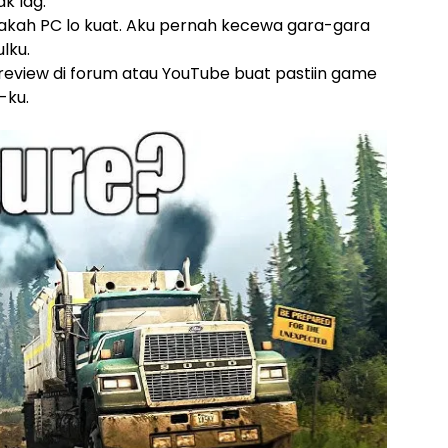
k lag.
pakah PC lo kuat. Aku pernah kecewa gara-gara
lku.
 review di forum atau YouTube buat pastiin game
-ku.