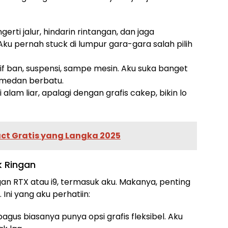
ngerti jalur, hindarin rintangan, dan jaga
ku pernah stuck di lumpur gara-gara salah pilih
dif ban, suspensi, sampe mesin. Aku suka banget
i medan berbatu.
i alam liar, apalagi dengan grafis cakep, bikin lo
act Gratis yang Langka 2025
k Ringan
 RTX atau i9, termasuk aku. Makanya, penting
Ini yang aku perhatiin:
agus biasanya punya opsi grafis fleksibel. Aku