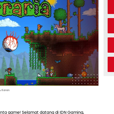
& Keren
inta game! Selamat datang di IDN Gaming,