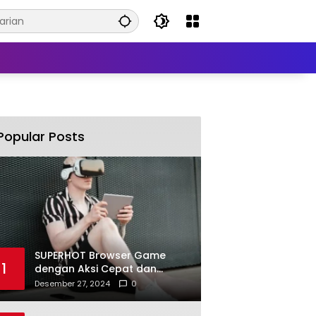
Popular Posts
SUPERHOT Browser Game
1
dengan Aksi Cepat dan
Gameplay Strategis 2025
Desember 27, 2024
0