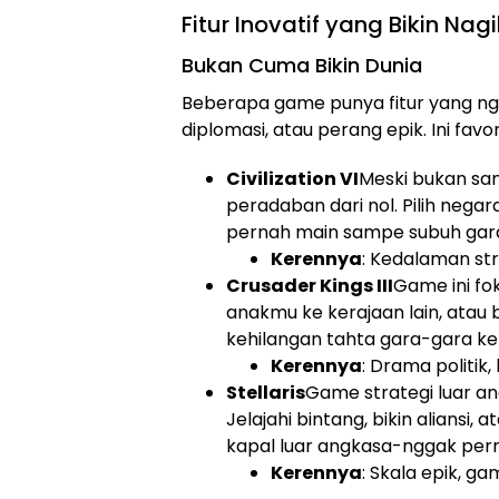
Fitur Inovatif yang Bikin Nag
Bukan Cuma Bikin Dunia
Beberapa game punya fitur yang ng
diplomasi, atau perang epik. Ini favor
Civilization VI
Meski bukan san
peradaban dari nol. Pilih nega
pernah main sampe subuh gara
Kerennya
: Kedalaman st
Crusader Kings III
Game ini foku
anakmu ke kerajaan lain, ata
kehilangan tahta gara-gara ke
Kerennya
: Drama politik
Stellaris
Game strategi luar an
Jelajahi bintang, bikin aliansi
kapal luar angkasa-nggak per
Kerennya
: Skala epik, g