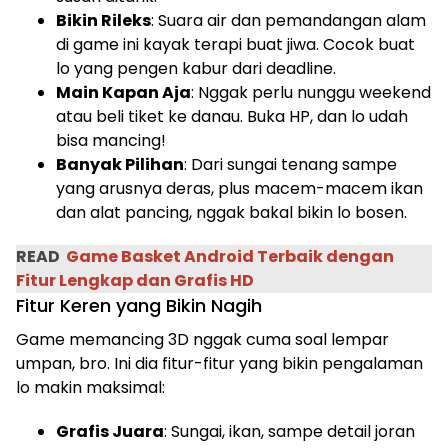
Bikin Rileks
: Suara air dan pemandangan alam
di game ini kayak terapi buat jiwa. Cocok buat
lo yang pengen kabur dari deadline.
Main Kapan Aja
: Nggak perlu nunggu weekend
atau beli tiket ke danau. Buka HP, dan lo udah
bisa mancing!
Banyak Pilihan
: Dari sungai tenang sampe
yang arusnya deras, plus macem-macem ikan
dan alat pancing, nggak bakal bikin lo bosen.
READ
Game Basket Android Terbaik dengan
Fitur Lengkap dan Grafis HD
Fitur Keren yang Bikin Nagih
Game memancing 3D nggak cuma soal lempar
umpan, bro. Ini dia fitur-fitur yang bikin pengalaman
lo makin maksimal:
Grafis Juara
: Sungai, ikan, sampe detail joran