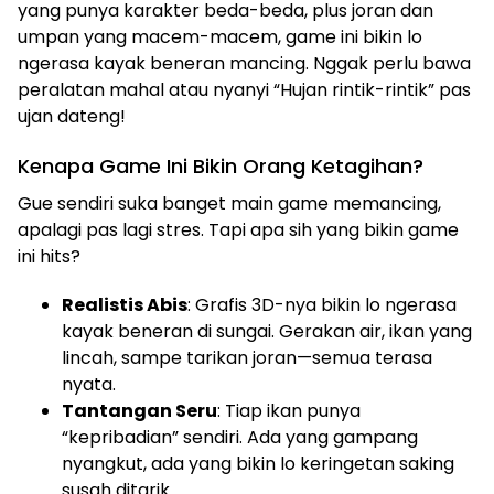
yang punya karakter beda-beda, plus joran dan
umpan yang macem-macem, game ini bikin lo
ngerasa kayak beneran mancing. Nggak perlu bawa
peralatan mahal atau nyanyi “Hujan rintik-rintik” pas
ujan dateng!
Kenapa Game Ini Bikin Orang Ketagihan?
Gue sendiri suka banget main game memancing,
apalagi pas lagi stres. Tapi apa sih yang bikin game
ini hits?
Realistis Abis
: Grafis 3D-nya bikin lo ngerasa
kayak beneran di sungai. Gerakan air, ikan yang
lincah, sampe tarikan joran—semua terasa
nyata.
Tantangan Seru
: Tiap ikan punya
“kepribadian” sendiri. Ada yang gampang
nyangkut, ada yang bikin lo keringetan saking
susah ditarik.