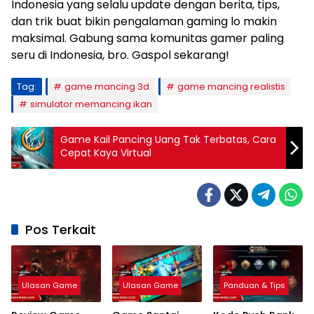
Indonesia yang selalu update dengan berita, tips,
dan trik buat bikin pengalaman gaming lo makin
maksimal. Gabung sama komunitas gamer paling
seru di Indonesia, bro. Gaspol sekarang!
Tag:
game mancing 3d
game mancing realistis
simulator memancing ikan
Game Kail Pancing Uang Tak Terbatas, Cara
Cepat Kaya Virtual
Pos Terkait
Ulasan Game
Ulasan Game
Panduan & Tips