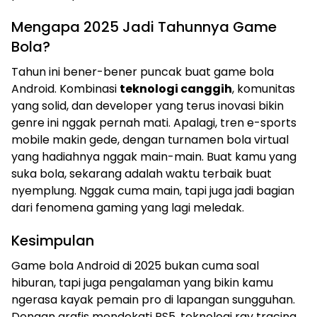
Mengapa 2025 Jadi Tahunnya Game
Bola?
Tahun ini bener-bener puncak buat game bola
Android. Kombinasi
teknologi canggih
, komunitas
yang solid, dan developer yang terus inovasi bikin
genre ini nggak pernah mati. Apalagi, tren e-sports
mobile makin gede, dengan turnamen bola virtual
yang hadiahnya nggak main-main. Buat kamu yang
suka bola, sekarang adalah waktu terbaik buat
nyemplung. Nggak cuma main, tapi juga jadi bagian
dari fenomena gaming yang lagi meledak.
Kesimpulan
Game bola Android di 2025 bukan cuma soal
hiburan, tapi juga pengalaman yang bikin kamu
ngerasa kayak pemain pro di lapangan sungguhan.
Dengan grafis mendekati PS5, teknologi ray tracing,