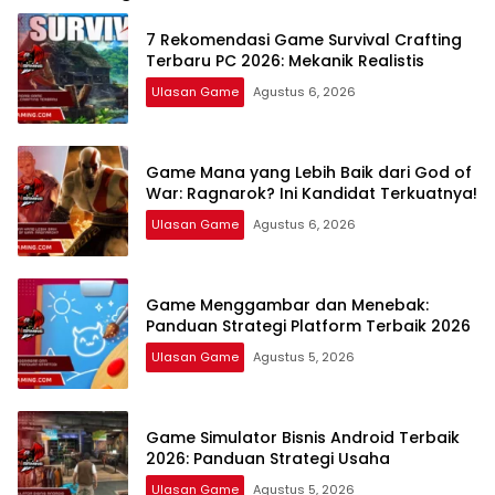
Gaji, dan Skill
7 Rekomendasi Game Survival Crafting
2026
Terbaru PC 2026: Mekanik Realistis
Ulasan Game
Agustus 6, 2026
Game Mana yang Lebih Baik dari God of
War: Ragnarok? Ini Kandidat Terkuatnya!
Ulasan Game
Agustus 6, 2026
Game Menggambar dan Menebak:
Panduan Strategi Platform Terbaik 2026
Ulasan Game
Agustus 5, 2026
Game Simulator Bisnis Android Terbaik
2026: Panduan Strategi Usaha
Ulasan Game
Agustus 5, 2026