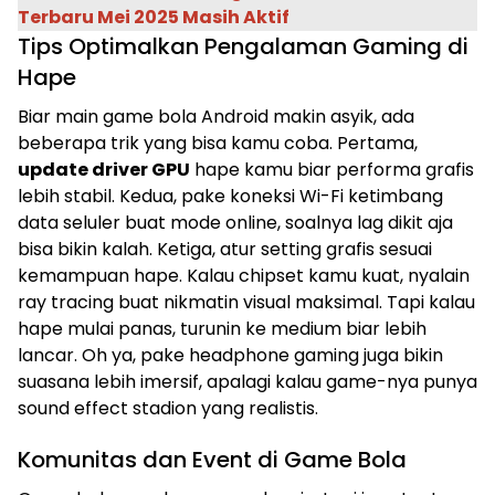
Terbaru Mei 2025 Masih Aktif
Tips Optimalkan Pengalaman Gaming di
Hape
Biar main game bola Android makin asyik, ada
beberapa trik yang bisa kamu coba. Pertama,
update driver GPU
hape kamu biar performa grafis
lebih stabil. Kedua, pake koneksi Wi-Fi ketimbang
data seluler buat mode online, soalnya lag dikit aja
bisa bikin kalah. Ketiga, atur setting grafis sesuai
kemampuan hape. Kalau chipset kamu kuat, nyalain
ray tracing buat nikmatin visual maksimal. Tapi kalau
hape mulai panas, turunin ke medium biar lebih
lancar. Oh ya, pake headphone gaming juga bikin
suasana lebih imersif, apalagi kalau game-nya punya
sound effect stadion yang realistis.
Komunitas dan Event di Game Bola