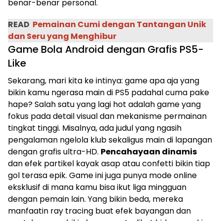
benar-benar personal.
READ
Pemainan Cumi dengan Tantangan Unik
dan Seru yang Menghibur
Game Bola Android dengan Grafis PS5-
Like
Sekarang, mari kita ke intinya: game apa aja yang
bikin kamu ngerasa main di PS5 padahal cuma pake
hape? Salah satu yang lagi hot adalah game yang
fokus pada detail visual dan mekanisme permainan
tingkat tinggi. Misalnya, ada judul yang ngasih
pengalaman ngelola klub sekaligus main di lapangan
dengan grafis ultra-HD.
Pencahayaan dinamis
dan efek partikel kayak asap atau confetti bikin tiap
gol terasa epik. Game ini juga punya mode online
eksklusif di mana kamu bisa ikut liga mingguan
dengan pemain lain. Yang bikin beda, mereka
manfaatin ray tracing buat efek bayangan dan