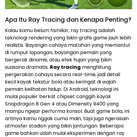
Apa Itu Ray Tracing dan Kenapa Penting?
Kalau kamu belum familiar, ray tracing adalah
teknologi rendering yang bikin grafis game jauh lebih
realistis. Bayangin cahaya matahari yang memantul
di rumput lapangan, bayangan pemain yang
bergerak dinamis, atau efek hujan yang bikin
suasana dramatis.
Ray tracing
menghitung
pergerakan cahaya secara real-time, jadi detail
kecil kayak tekstur bola atau keringat di wajah
pemain kelihatan hidup. Di Android, teknologi ini
mulai populer berkat chipset canggih kayak
Snapdragon 8 Gen 4 atau Dimensity 9400 yang
mampu ngejar performa konsol. Buat game bola, ini
artinya kamu nggak cuma main, tapi juga ngerasain
atmosfer stadion yang bikin jantungan. Beberapa
game bahkan udah mulai eksperimen dengan ray