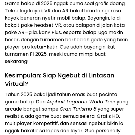
Game balap di 2025 nggak cuma soal grafis doang.
Teknologi kayak VR dan AR bakal bikin lo ngerasa
kayak beneran nyetir mobil balap. Bayangin, lo di
kokpit pake headset VR, atau balapan di jalan kota
pake AR—gila, kan? Plus, esports balap juga makin
besar, dengan turnamen berhadiah gede yang bikin
player pro ketar-ketir. Gue udah bayangin ikut
turnamen F1 2025, meski cuma mimpi buat
sekarang!
Kesimpulan: Siap Ngebut di Lintasan
Virtual?
Tahun 2025 bakal jadi tahun emas buat pecinta
game balap. Dari
Asphalt Legends: World Tour
yang
arcade banget sampe
Gran Turismo 8
yang super
realistis, ada game buat semua selera. Grafis HD,
multiplayer kompetitif, dan sensasi ngebut bikin lo
nggak bakal bisa lepas dari layar. Gue personally