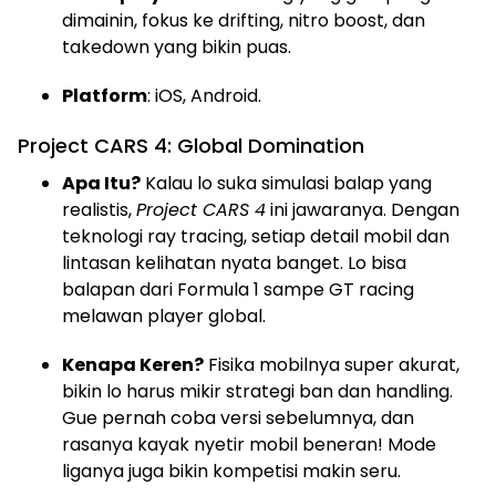
dimainin, fokus ke drifting, nitro boost, dan
takedown yang bikin puas.
Platform
: iOS, Android.
Project CARS 4: Global Domination
Apa Itu?
Kalau lo suka simulasi balap yang
realistis,
Project CARS 4
ini jawaranya. Dengan
teknologi ray tracing, setiap detail mobil dan
lintasan kelihatan nyata banget. Lo bisa
balapan dari Formula 1 sampe GT racing
melawan player global.
Kenapa Keren?
Fisika mobilnya super akurat,
bikin lo harus mikir strategi ban dan handling.
Gue pernah coba versi sebelumnya, dan
rasanya kayak nyetir mobil beneran! Mode
liganya juga bikin kompetisi makin seru.