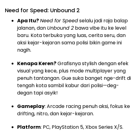
Need for Speed: Unbound 2
Apa Itu?
Need for Speed
selalu jadi raja balap
jalanan, dan
Unbound 2
bawa vibe itu ke level
baru. Kota terbuka yang luas, cerita seru, dan
aksi kejar-kejaran sama polisi bikin game ini
nagih.
Kenapa Keren?
Grafisnya stylish dengan efek
visual yang kece, plus mode multiplayer yang
penuh tantangan. Gue suka banget nge-drift di
tengah kota sambil kabur dari polisi—deg-
degan tapi asyik!
Gameplay
: Arcade racing penuh aksi, fokus ke
drifting, nitro, dan kejar-kejaran.
Platform
: PC, PlayStation 5, Xbox Series X/S.