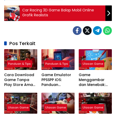
Car Racing 3D Game Balap Mobil Online
Grafik Realistis
Pos Terkait
Panduan & Tips
Panduan & Tips
Ulasan Game
Cara Download
Game Emulator
Game
Game Tanpa
PPSSPP iOS:
Menggambar
Play Store Aman
Panduan
dan Menebak:
dan Legal
Lengkap Setting
Panduan Strategi
Terbaru 2026
Terbaik 2026
Platform Terbaik
2026
Ulasan Game
Ulasan Game
Ulasan Game