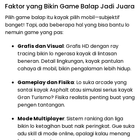
Faktor yang Bikin Game Balap Jadi Juara
Pilih game balap itu kayak pilih mobil—subjektif
banget! Tapi, ada beberapa hal yang bisa bantu lo
nemuin game yang pas:
Grafis dan Visual
: Grafis HD dengan ray
tracing bikin lo ngerasa kayak di lintasan
beneran. Detail lingkungan, kayak pantulan
cahaya di mobil, bikin pengalaman lebih hidup.
Gameplay dan Fisika
: Lo suka arcade yang
santai kayak Asphalt atau simulasi serius kayak
Gran Turismo? Fisika realistis penting buat yang
pengen tantangan.
Mode Multiplayer
: Sistem ranking dan liga
bikin lo ketagihan buat naik peringkat. Gue suka
adu skill di mode online, apalagi kalau menang