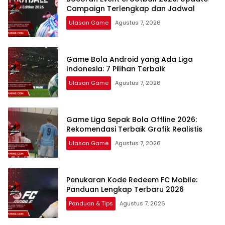
Campaign Terlengkap dan Jadwal
Ulasan Game
Agustus 7, 2026
Game Bola Android yang Ada Liga
Indonesia: 7 Pilihan Terbaik
Ulasan Game
Agustus 7, 2026
Game Liga Sepak Bola Offline 2026:
Rekomendasi Terbaik Grafik Realistis
Ulasan Game
Agustus 7, 2026
Penukaran Kode Redeem FC Mobile:
Panduan Lengkap Terbaru 2026
Panduan & Tips
Agustus 7, 2026