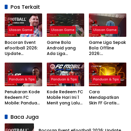
Pos Terkait
Ulasan Game
Ulasan Game
Ulasan Game
Bocoran Event
Game Bola
Game Liga Sepak
eFootball 2026:
Android yang
Bola Offline
Update
Ada Liga
2026:
Campaign
Indonesia: 7
Rekomendasi
Terlengkap dan
Pilihan Terbaik
Terbaik Grafik
Jadwal
Realistis
Panduan & Tips
Panduan & Tips
Panduan & Tips
Penukaran Kode
Kode Redeem FC
Cara
Redeem FC
Mobile Hari Ini 1
Mendapatkan
Mobile: Panduan
Menit yang Lalu
Skin FF Gratis
Lengkap Terbaru
2026 Klaim
Terbaru 2026:
2026
Hadiah Gratis
Panduan
Baca Juga
Lengkap dan
Legal
Bocoran Event eFootball 2026: Update