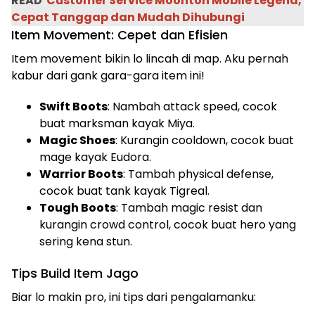
READ
Customer Service Moonton Mobile Legend,
Cepat Tanggap dan Mudah Dihubungi
Item Movement: Cepet dan Efisien
Item movement bikin lo lincah di map. Aku pernah
kabur dari gank gara-gara item ini!
Swift Boots
: Nambah attack speed, cocok
buat marksman kayak Miya.
Magic Shoes
: Kurangin cooldown, cocok buat
mage kayak Eudora.
Warrior Boots
: Tambah physical defense,
cocok buat tank kayak Tigreal.
Tough Boots
: Tambah magic resist dan
kurangin crowd control, cocok buat hero yang
sering kena stun.
Tips Build Item Jago
Biar lo makin pro, ini tips dari pengalamanku: