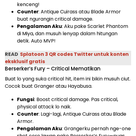
kenceng!
Counter
: Antique Cuirass atau Blade Armor
buat ngurangin critical damage.
Pengalaman Aku
: Aku pake Scarlet Phantom
di Miya, dan musuh lenyap dalam hitungan
detik. Auto MVP!
READ
Splatoon 3 QR codes Twitter untuk konten
eksklusif gratis
Berserker’s Fury – Critical Mematikan
Buat lo yang suka critical hit, item ini bikin musuh ciut.
Cocok buat Granger atau Hayabusa.
Fungsi
: Boost critical damage. Pas critical,
physical attack lo naik.
Counter
: Lagi-lagi, Antique Cuirass atau Blade
Armor.
Pengalaman Aku
: Grangerku pernah nge-one
shot core lawan pake Berserker’s Fury—puas