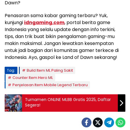
Dawn?
Penasaran sama kabar gaming terbaru? Yuk,
kunjungi
idngaming.com
, portal berita game
Indonesia yang selalu update dengan info terkini,
tips, dan trik buat bikin pengalaman gaming-mu
makin maksimal. Jangan lewatkan kesempatan
untuk jadi bagian dari komunitas gamer terkece di
Indonesia. Ayo, gaspol ke Land of Dawn sekarang!
Tag:
Build Item ML Paling Sakit
Counter Item Hero ML
Penjelasan Item Mobile Legend Terbaru
Turnamen ONLINE MLBB Gratis 2025, Daftar
Segera!