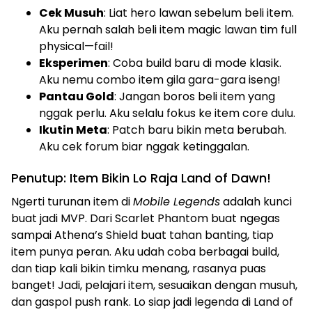
Cek Musuh
: Liat hero lawan sebelum beli item.
Aku pernah salah beli item magic lawan tim full
physical—fail!
Eksperimen
: Coba build baru di mode klasik.
Aku nemu combo item gila gara-gara iseng!
Pantau Gold
: Jangan boros beli item yang
nggak perlu. Aku selalu fokus ke item core dulu.
Ikutin Meta
: Patch baru bikin meta berubah.
Aku cek forum biar nggak ketinggalan.
Penutup: Item Bikin Lo Raja Land of Dawn!
Ngerti turunan item di
Mobile Legends
adalah kunci
buat jadi MVP. Dari Scarlet Phantom buat ngegas
sampai Athena’s Shield buat tahan banting, tiap
item punya peran. Aku udah coba berbagai build,
dan tiap kali bikin timku menang, rasanya puas
banget! Jadi, pelajari item, sesuaikan dengan musuh,
dan gaspol push rank. Lo siap jadi legenda di Land of