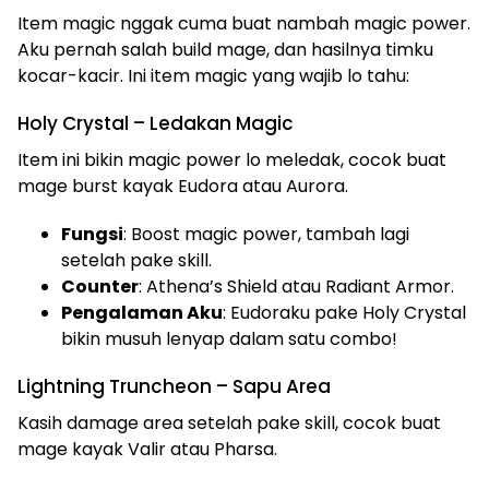
Item magic nggak cuma buat nambah magic power.
Aku pernah salah build mage, dan hasilnya timku
kocar-kacir. Ini item magic yang wajib lo tahu:
Holy Crystal – Ledakan Magic
Item ini bikin magic power lo meledak, cocok buat
mage burst kayak Eudora atau Aurora.
Fungsi
: Boost magic power, tambah lagi
setelah pake skill.
Counter
: Athena’s Shield atau Radiant Armor.
Pengalaman Aku
: Eudoraku pake Holy Crystal
bikin musuh lenyap dalam satu combo!
Lightning Truncheon – Sapu Area
Kasih damage area setelah pake skill, cocok buat
mage kayak Valir atau Pharsa.