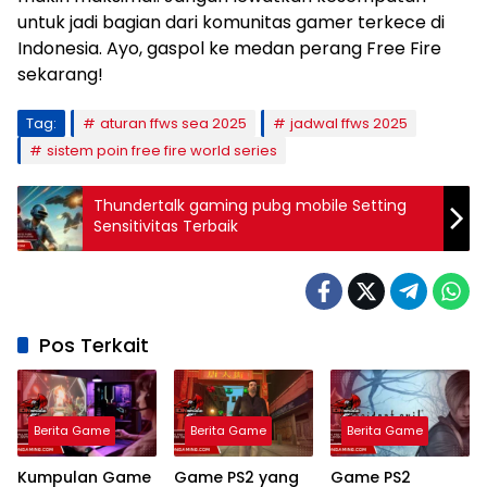
untuk jadi bagian dari komunitas gamer terkece di
Indonesia. Ayo, gaspol ke medan perang Free Fire
sekarang!
Tag:
aturan ffws sea 2025
jadwal ffws 2025
sistem poin free fire world series
Thundertalk gaming pubg mobile Setting
Sensitivitas Terbaik
Pos Terkait
Berita Game
Berita Game
Berita Game
Kumpulan Game
Game PS2 yang
Game PS2