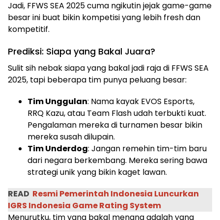
Jadi, FFWS SEA 2025 cuma ngikutin jejak game-game
besar ini buat bikin kompetisi yang lebih fresh dan
kompetitif.
Prediksi: Siapa yang Bakal Juara?
Sulit sih nebak siapa yang bakal jadi raja di FFWS SEA
2025, tapi beberapa tim punya peluang besar:
Tim Unggulan
: Nama kayak EVOS Esports,
RRQ Kazu, atau Team Flash udah terbukti kuat.
Pengalaman mereka di turnamen besar bikin
mereka susah dilupain.
Tim Underdog
: Jangan remehin tim-tim baru
dari negara berkembang. Mereka sering bawa
strategi unik yang bikin kaget lawan.
READ
Resmi Pemerintah Indonesia Luncurkan
IGRS Indonesia Game Rating System
Menurutku, tim yang bakal menang adalah yang