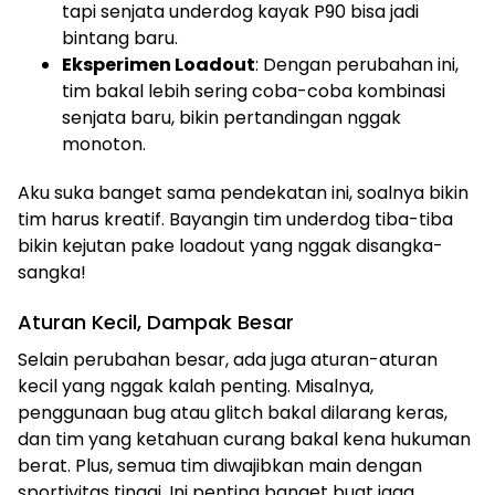
tapi senjata underdog kayak P90 bisa jadi
bintang baru.
Eksperimen Loadout
: Dengan perubahan ini,
tim bakal lebih sering coba-coba kombinasi
senjata baru, bikin pertandingan nggak
monoton.
Aku suka banget sama pendekatan ini, soalnya bikin
tim harus kreatif. Bayangin tim underdog tiba-tiba
bikin kejutan pake loadout yang nggak disangka-
sangka!
Aturan Kecil, Dampak Besar
Selain perubahan besar, ada juga aturan-aturan
kecil yang nggak kalah penting. Misalnya,
penggunaan bug atau glitch bakal dilarang keras,
dan tim yang ketahuan curang bakal kena hukuman
berat. Plus, semua tim diwajibkan main dengan
sportivitas tinggi. Ini penting banget buat jaga