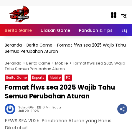
Langsung ke konten
Berita Game
Ulasan Game
Panduan & Tips
Espo
Beranda
-
Berita Game
-
Format ffws sea 2025 Wajib Tahu
Semua Perubahan Aturan
Beranda
Berita Game
Mobile
Format ffws sea 2025 Wajib
Tahu Semua Perubahan Aturan
Berita Game
Esports
Mobile
PC
Format ffws sea 2025 Wajib Tahu
Semua Perubahan Aturan
Sukro GG
6 Min Baca
Juli 29, 2025
FFWS SEA 2025: Perubahan Aturan yang Harus
Diketahui!