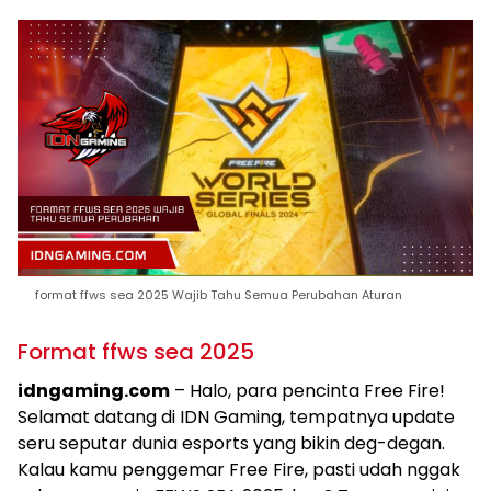
format ffws sea 2025 Wajib Tahu Semua Perubahan Aturan
Format ffws sea 2025
idngaming.com
– Halo, para pencinta Free Fire!
Selamat datang di IDN Gaming, tempatnya update
seru seputar dunia esports yang bikin deg-degan.
Kalau kamu penggemar Free Fire, pasti udah nggak