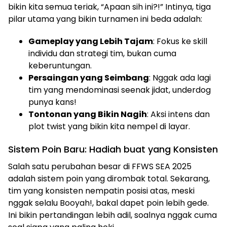
bikin kita semua teriak, “Apaan sih ini?!” Intinya, tiga
pilar utama yang bikin turnamen ini beda adalah:
Gameplay yang Lebih Tajam
: Fokus ke skill
individu dan strategi tim, bukan cuma
keberuntungan.
Persaingan yang Seimbang
: Nggak ada lagi
tim yang mendominasi seenak jidat, underdog
punya kans!
Tontonan yang Bikin Nagih
: Aksi intens dan
plot twist yang bikin kita nempel di layar.
Sistem Poin Baru: Hadiah buat yang Konsisten
Salah satu perubahan besar di FFWS SEA 2025
adalah sistem poin yang dirombak total. Sekarang,
tim yang konsisten nempatin posisi atas, meski
nggak selalu Booyah!, bakal dapet poin lebih gede.
Ini bikin pertandingan lebih adil, soalnya nggak cuma