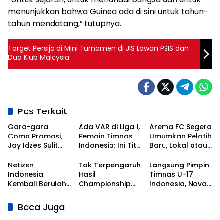
menunjukkan bahwa Guinea ada di sini untuk tahun-
tahun mendatang,” tutupnya.
Target Persija di Mini Turnamen di JIS Lawan PSIS dan
Dua Klub Malaysia
Pos Terkait
Gara-gara
Ada VAR di Liga 1,
Arema FC Segera
Como Promosi,
Pemain Timnas
Umumkan Pelatih
Jay Idzes Sulit
Indonesia: Ini Titik
Baru, Lokal atau
Tampil di Laga
Awal
Asing?
Timnas
Kebangkitan
Netizen
Tak Terpengaruh
Langsung Pimpin
Indonesia Vs
Sepak Bola
Indonesia
Hasil
Timnas U-17
Irak?
Nasional!
Kembali Berulah,
Championship
Indonesia, Nova
Kali Ini Serbu Klub
Series, Persib Beri
Arianto
Asal Korea
Sinyal
Dapatkan Kisi-
Baca Juga
Selatan
Perpanujang
kisi dari Shin Tae-