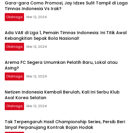
Kontrak Bojan
yong
Gara-gara Como Promosi, Jay Idzes Sulit Tampil di Laga
Hodak
Timnas Indonesia Vs Irak?
Olahraga
Mei 12, 2024
Ada VAR di Liga 1, Pemain Timnas Indonesia: Ini Titik Awal
Kebangkitan Sepak Bola Nasional!
Olahraga
Mei 12, 2024
Arema FC Segera Umumkan Pelatih Baru, Lokal atau
Asing?
Olahraga
Mei 12, 2024
Netizen Indonesia Kembali Berulah, Kali Ini Serbu Klub
Asal Korea Selatan
Olahraga
Mei 12, 2024
Tak Terpengaruh Hasil Championship Series, Persib Beri
Sinyal Perpanujang Kontrak Bojan Hodak