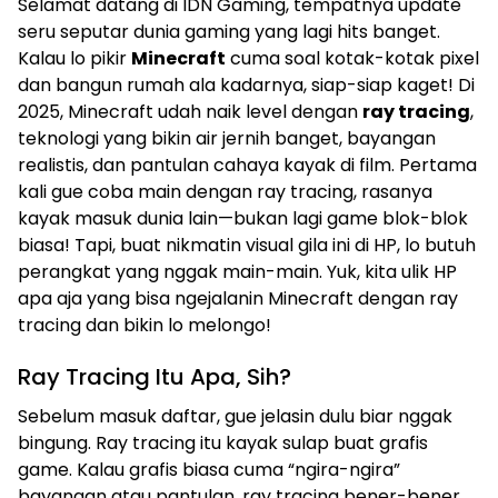
Selamat datang di IDN Gaming, tempatnya update
seru seputar dunia gaming yang lagi hits banget.
Kalau lo pikir
Minecraft
cuma soal kotak-kotak pixel
dan bangun rumah ala kadarnya, siap-siap kaget! Di
2025, Minecraft udah naik level dengan
ray tracing
,
teknologi yang bikin air jernih banget, bayangan
realistis, dan pantulan cahaya kayak di film. Pertama
kali gue coba main dengan ray tracing, rasanya
kayak masuk dunia lain—bukan lagi game blok-blok
biasa! Tapi, buat nikmatin visual gila ini di HP, lo butuh
perangkat yang nggak main-main. Yuk, kita ulik HP
apa aja yang bisa ngejalanin Minecraft dengan ray
tracing dan bikin lo melongo!
Ray Tracing Itu Apa, Sih?
Sebelum masuk daftar, gue jelasin dulu biar nggak
bingung. Ray tracing itu kayak sulap buat grafis
game. Kalau grafis biasa cuma “ngira-ngira”
bayangan atau pantulan, ray tracing bener-bener