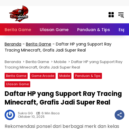
Langsung ke konten
Berita Game
Ulasan Game
Panduan & Tips
Espo
Beranda
-
Berita Game
-
Daftar HP yang Support Ray
Tracing Minecraft, Grafis Jadi Super Real
Beranda
Berita Game
Mobile
Daftar HP yang Support Ray
Tracing Minecraft, Grafis Jadi Super Real
Berita Game
Game Arcade
Mobile
Panduan & Tips
Ulasan Game
Daftar HP yang Support Ray Tracing
Minecraft, Grafis Jadi Super Real
Sukro GG
6 Min Baca
Oktober 10, 2025
Rekomendasi ponsel dari berbagai merk dan kelas