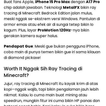
Buat fans Apple,
iPhone 15 Pro Max
dengan
A17 Pro
chip adalah jawaban. Teknologi
MetalFX
bikin ray
tracing di Minecraft Bedrock Edition jalan mulus,
meski nggak se-ekstrem versi Windows. Pantulan di
armor emas atau efek air di sungai tetep bikin lo
kagum. Plus, layar
ProMotion 120Hz
-nya bikin
gerakan kamera super halus.
Pendapat Gue
: Meski gue bukan pengguna iPhone,
coba main di punya temen bikin gue iri sama kilauan
di diamond pickaxe!
Worth It Nggak Sih Ray Tracing di
Minecraft?
Jujur, ray tracing di Minecraft itu kayak krim di atas
kopi—nggak wajib, tapi bikin pengalaman jauh lebih
nikmat. Kalau lo cuma main buat mining atau
speedrun, mungkin fitur ini cuma bikin HP panas dan