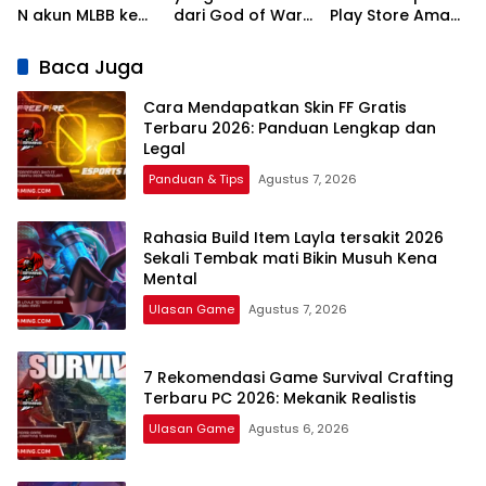
N akun MLBB ke
dari God of War:
Play Store Aman
MCGG
Ragnarok? Ini
dan Legal
Sinkronisasi Data
Kandidat
Terbaru 2026
Baca Juga
Game
Terkuatnya!
Cara Mendapatkan Skin FF Gratis
Terbaru 2026: Panduan Lengkap dan
Legal
Panduan & Tips
Agustus 7, 2026
Rahasia Build Item Layla tersakit 2026
Sekali Tembak mati Bikin Musuh Kena
Mental
Ulasan Game
Agustus 7, 2026
7 Rekomendasi Game Survival Crafting
Terbaru PC 2026: Mekanik Realistis
Ulasan Game
Agustus 6, 2026