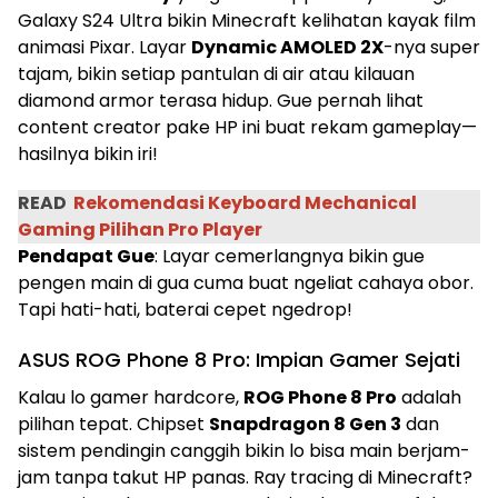
Galaxy S24 Ultra bikin Minecraft kelihatan kayak film
animasi Pixar. Layar
Dynamic AMOLED 2X
-nya super
tajam, bikin setiap pantulan di air atau kilauan
diamond armor terasa hidup. Gue pernah lihat
content creator pake HP ini buat rekam gameplay—
hasilnya bikin iri!
READ
Rekomendasi Keyboard Mechanical
Gaming Pilihan Pro Player
Pendapat Gue
: Layar cemerlangnya bikin gue
pengen main di gua cuma buat ngeliat cahaya obor.
Tapi hati-hati, baterai cepet ngedrop!
ASUS ROG Phone 8 Pro: Impian Gamer Sejati
Kalau lo gamer hardcore,
ROG Phone 8 Pro
adalah
pilihan tepat. Chipset
Snapdragon 8 Gen 3
dan
sistem pendingin canggih bikin lo bisa main berjam-
jam tanpa takut HP panas. Ray tracing di Minecraft?