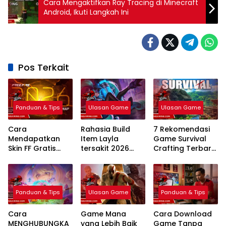
Cara Mengaktifkan Ray Tracing di Minecraft
Android, Ikuti Langkah Ini
Pos Terkait
Panduan & Tips
Ulasan Game
Ulasan Game
Cara
Rahasia Build
7 Rekomendasi
Mendapatkan
Item Layla
Game Survival
Skin FF Gratis
tersakit 2026
Crafting Terbaru
Terbaru 2026:
Sekali Tembak
PC 2026: Mekanik
Panduan
mati Bikin Musuh
Realistis
Lengkap dan
Kena Mental
Legal
Panduan & Tips
Ulasan Game
Panduan & Tips
Cara
Game Mana
Cara Download
MENGHUBUNGKA
yang Lebih Baik
Game Tanpa