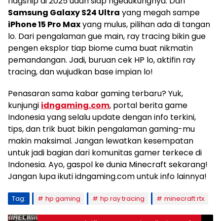
flagship di 2025 udah siap ngedukungnya. Dari
Samsung Galaxy S24 Ultra
yang megah sampe
iPhone 15 Pro Max
yang mulus, pilihan ada di tangan
lo. Dari pengalaman gue main, ray tracing bikin gue
pengen eksplor tiap biome cuma buat nikmatin
pemandangan. Jadi, buruan cek HP lo, aktifin ray
tracing, dan wujudkan base impian lo!
Penasaran sama kabar gaming terbaru? Yuk,
kunjungi
idngaming.com
, portal berita game
Indonesia yang selalu update dengan info terkini,
tips, dan trik buat bikin pengalaman gaming-mu
makin maksimal. Jangan lewatkan kesempatan
untuk jadi bagian dari komunitas gamer terkece di
Indonesia. Ayo, gaspol ke dunia Minecraft sekarang!
Jangan lupa ikuti idngaming.com untuk info lainnya!
Tag:
hp gaming
hp ray tracing
minecraft rtx