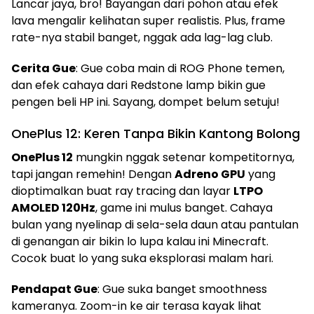
Lancar jaya, bro! Bayangan dari pohon atau efek
lava mengalir kelihatan super realistis. Plus, frame
rate-nya stabil banget, nggak ada lag-lag club.
Cerita Gue
: Gue coba main di ROG Phone temen,
dan efek cahaya dari Redstone lamp bikin gue
pengen beli HP ini. Sayang, dompet belum setuju!
OnePlus 12: Keren Tanpa Bikin Kantong Bolong
OnePlus 12
mungkin nggak setenar kompetitornya,
tapi jangan remehin! Dengan
Adreno GPU
yang
dioptimalkan buat ray tracing dan layar
LTPO
AMOLED 120Hz
, game ini mulus banget. Cahaya
bulan yang nyelinap di sela-sela daun atau pantulan
di genangan air bikin lo lupa kalau ini Minecraft.
Cocok buat lo yang suka eksplorasi malam hari.
Pendapat Gue
: Gue suka banget smoothness
kameranya. Zoom-in ke air terasa kayak lihat