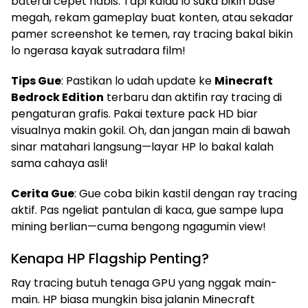
baterai cepet habis. Tapi kalau lo suka bikin base
megah, rekam gameplay buat konten, atau sekadar
pamer screenshot ke temen, ray tracing bakal bikin
lo ngerasa kayak sutradara film!
Tips Gue
: Pastikan lo udah update ke
Minecraft
Bedrock Edition
terbaru dan aktifin ray tracing di
pengaturan grafis. Pakai texture pack HD biar
visualnya makin gokil. Oh, dan jangan main di bawah
sinar matahari langsung—layar HP lo bakal kalah
sama cahaya asli!
Cerita Gue
: Gue coba bikin kastil dengan ray tracing
aktif. Pas ngeliat pantulan di kaca, gue sampe lupa
mining berlian—cuma bengong ngagumin view!
Kenapa HP Flagship Penting?
Ray tracing butuh tenaga GPU yang nggak main-
main. HP biasa mungkin bisa jalanin Minecraft