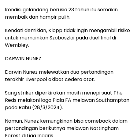
Kondisi gelandang berusia 23 tahun itu semakin
membaik dan hampir pulih.
Kendati demikian, Klopp tidak ingin mengambil risiko
untuk memainkan Szoboszlai pada duel final di
Wembley.
DARWIN NUNEZ
Darwin Nunez melewatkan dua pertandingan
terakhir Liverpool akibat cedera otot.
Sang striker diperkirakan masih menepi saat The
Reds melakoni laga Piala FA melawan Southampton
pada Rabu (28/3/2024).
Namun, Nunez kemungkinan bisa comeback dalam
pertandingan berikutnya melawan Nottingham
Forest di Liga Inggris.