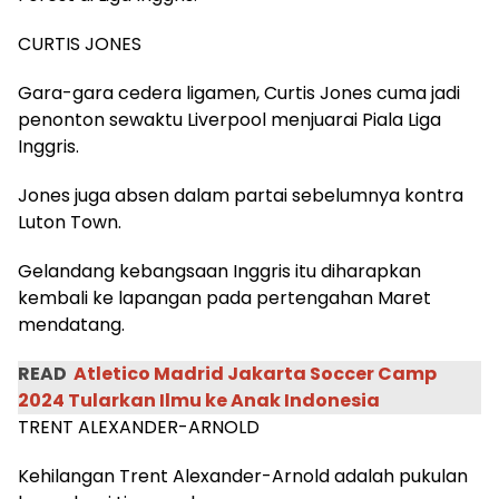
CURTIS JONES
Gara-gara cedera ligamen, Curtis Jones cuma jadi
penonton sewaktu Liverpool menjuarai Piala Liga
Inggris.
Jones juga absen dalam partai sebelumnya kontra
Luton Town.
Gelandang kebangsaan Inggris itu diharapkan
kembali ke lapangan pada pertengahan Maret
mendatang.
READ
Atletico Madrid Jakarta Soccer Camp
2024 Tularkan Ilmu ke Anak Indonesia
TRENT ALEXANDER-ARNOLD
Kehilangan Trent Alexander-Arnold adalah pukulan