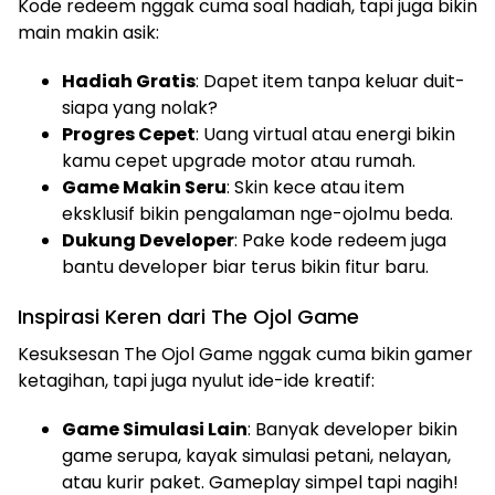
Kode redeem nggak cuma soal hadiah, tapi juga bikin
main makin asik:
Hadiah Gratis
: Dapet item tanpa keluar duit-
siapa yang nolak?
Progres Cepet
: Uang virtual atau energi bikin
kamu cepet upgrade motor atau rumah.
Game Makin Seru
: Skin kece atau item
eksklusif bikin pengalaman nge-ojolmu beda.
Dukung Developer
: Pake kode redeem juga
bantu developer biar terus bikin fitur baru.
Inspirasi Keren dari The Ojol Game
Kesuksesan The Ojol Game nggak cuma bikin gamer
ketagihan, tapi juga nyulut ide-ide kreatif:
Game Simulasi Lain
: Banyak developer bikin
game serupa, kayak simulasi petani, nelayan,
atau kurir paket. Gameplay simpel tapi nagih!