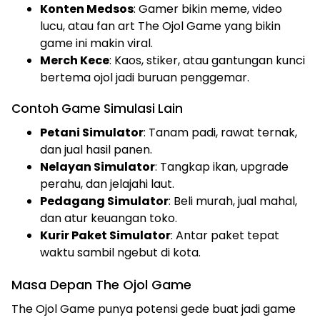
Konten Medsos
: Gamer bikin meme, video
lucu, atau fan art The Ojol Game yang bikin
game ini makin viral.
Merch Kece
: Kaos, stiker, atau gantungan kunci
bertema ojol jadi buruan penggemar.
Contoh Game Simulasi Lain
Petani Simulator
: Tanam padi, rawat ternak,
dan jual hasil panen.
Nelayan Simulator
: Tangkap ikan, upgrade
perahu, dan jelajahi laut.
Pedagang Simulator
: Beli murah, jual mahal,
dan atur keuangan toko.
Kurir Paket Simulator
: Antar paket tepat
waktu sambil ngebut di kota.
Masa Depan The Ojol Game
The Ojol Game punya potensi gede buat jadi game