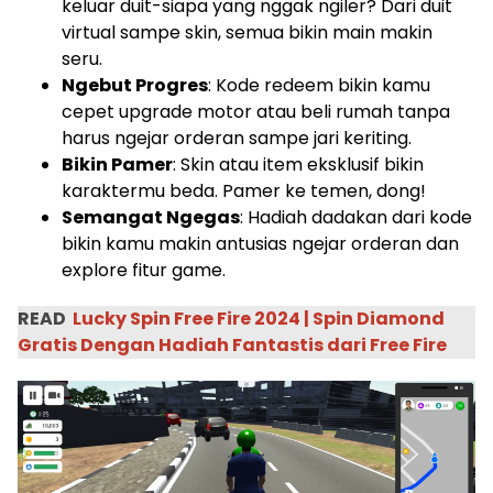
keluar duit-siapa yang nggak ngiler? Dari duit
virtual sampe skin, semua bikin main makin
seru.
Ngebut Progres
: Kode redeem bikin kamu
cepet upgrade motor atau beli rumah tanpa
harus ngejar orderan sampe jari keriting.
Bikin Pamer
: Skin atau item eksklusif bikin
karaktermu beda. Pamer ke temen, dong!
Semangat Ngegas
: Hadiah dadakan dari kode
bikin kamu makin antusias ngejar orderan dan
explore fitur game.
READ
Lucky Spin Free Fire 2024 | Spin Diamond
Gratis Dengan Hadiah Fantastis dari Free Fire