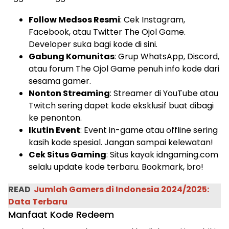
Follow Medsos Resmi
: Cek Instagram,
Facebook, atau Twitter The Ojol Game.
Developer suka bagi kode di sini.
Gabung Komunitas
: Grup WhatsApp, Discord,
atau forum The Ojol Game penuh info kode dari
sesama gamer.
Nonton Streaming
: Streamer di YouTube atau
Twitch sering dapet kode eksklusif buat dibagi
ke penonton.
Ikutin Event
: Event in-game atau offline sering
kasih kode spesial. Jangan sampai kelewatan!
Cek Situs Gaming
: Situs kayak idngaming.com
selalu update kode terbaru. Bookmark, bro!
READ
Jumlah Gamers di Indonesia 2024/2025:
Data Terbaru
Manfaat Kode Redeem