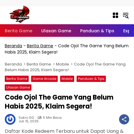
Langsung ke konten
Berita Game
Ulasan Game
Panduan & Tips
Espo
Beranda
-
Berita Game
-
Code Ojol The Game Yang Belum
Habis 2025, Klaim Segera!
Beranda
Berita Game
Mobile
Code Ojol The Game Yang
Belum Habis 2025, Klaim Segera!
Berita Game
Game Arcade
Mobile
Panduan & Tips
Ulasan Game
Code Ojol The Game Yang Belum
Habis 2025, Klaim Segera!
Sukro GG
5 Min Baca
Juli 15, 2025
Daftar Kode Redeem Terbaru untuk Dapat Uang &