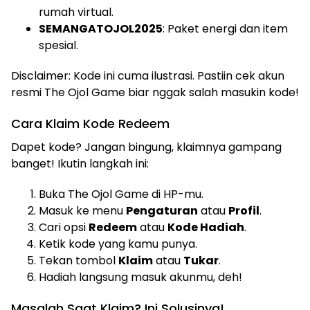
rumah virtual.
SEMANGATOJOL2025
: Paket energi dan item
spesial.
Disclaimer: Kode ini cuma ilustrasi. Pastiin cek akun
resmi The Ojol Game biar nggak salah masukin kode!
Cara Klaim Kode Redeem
Dapet kode? Jangan bingung, klaimnya gampang
banget! Ikutin langkah ini:
Buka The Ojol Game di HP-mu.
Masuk ke menu
Pengaturan
atau
Profil
.
Cari opsi
Redeem
atau
Kode Hadiah
.
Ketik kode yang kamu punya.
Tekan tombol
Klaim
atau
Tukar
.
Hadiah langsung masuk akunmu, deh!
Masalah Saat Klaim? Ini Solusinya!