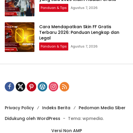
Panduan & Tips
Agustus 7, 2026
Cara Mendapatkan Skin FF Gratis
Terbaru 2026: Panduan Lengkap dan
Legal
Panduan & Tips
Agustus 7, 2026
Privacy Policy
Indeks Berita
Pedoman Media Siber
Didukung oleh WordPress
-
Tema: wpmedia.
Versi Non AMP