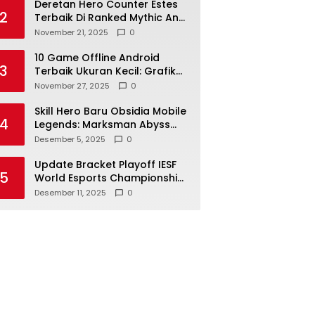
Deretan Hero Counter Estes
2
Terbaik Di Ranked Mythic Anti
Heal 2025
November 21, 2025
0
10 Game Offline Android
3
Terbaik Ukuran Kecil: Grafik
HD & Seru!
November 27, 2025
0
Skill Hero Baru Obsidia Mobile
4
Legends: Marksman Abyss
yang Siap Rusak Meta
Desember 5, 2025
0
Update Bracket Playoff IESF
5
World Esports Championship
2025
Desember 11, 2025
0