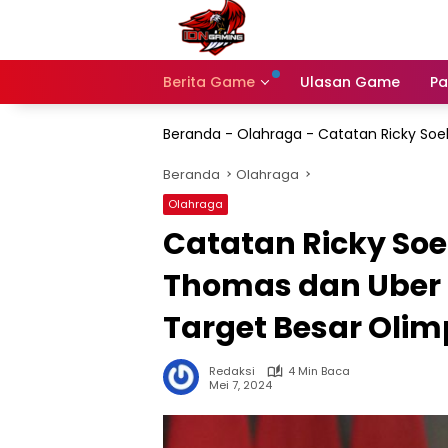
Langsung
ke
konten
Berita Game
Ulasan Game
Pa
Beranda
-
Olahraga
-
Catatan Ricky Soe
Beranda
Olahraga
Olahraga
Catatan Ricky So
Thomas dan Uber 
Target Besar Olim
Redaksi
4 Min Baca
Mei 7, 2024