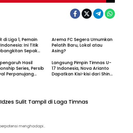
 di Liga 1, Pemain
Arema FC Segera Umumkan
ndonesia: Ini Titik
Pelatih Baru, Lokal atau
ebangkitan Sepak
Asing?
sional!
pengaruh Hasil
Langsung Pimpin Timnas U-
nship Series, Persib
17 Indonesia, Nova Arianto
nyal Perpanujang
Dapatkan Kisi-kisi dari Shin
k Bojan Hodak
Tae-yong
dzes Sulit Tampil di Laga Timnas
berpotensi menghadapi…