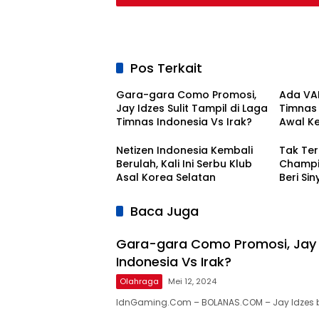
Pos Terkait
Gara-gara Como Promosi,
Ada VAR
Jay Idzes Sulit Tampil di Laga
Timnas I
Timnas Indonesia Vs Irak?
Awal K
Bola Na
Netizen Indonesia Kembali
Tak Ter
Berulah, Kali Ini Serbu Klub
Champio
Asal Korea Selatan
Beri Si
Kontra
Baca Juga
Gara-gara Como Promosi, Jay I
Indonesia Vs Irak?
Olahraga
Mei 12, 2024
IdnGaming.Com – BOLANAS.COM – Jay Idzes 