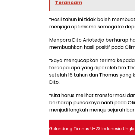
Terancam
“Hasil tahun ini tidak boleh membuat
menjaga optimisme semoga ke depan 
Menpora Dito Ariotedjo berharap h
membuahkan hasil positif pada Olim
“Saya mengucapkan terima kepada s
tercapai apa yang diperoleh tim Th
setelah 16 tahun dan Thomas yang ka
Dito.
“Kita harus melihat transformasi da
berharap puncaknya nanti pada Oli
menjadi langkah menuju sejarah baru 
Gelandang Timnas U-23 Indonesia Ungka