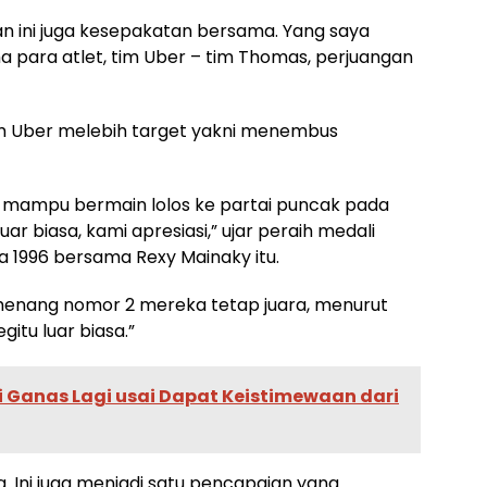
n ini juga kesepakatan bersama. Yang saya
ma para atlet, tim Uber – tim Thomas, perjuangan
tim Uber melebih target yakni menembus
 mampu bermain lolos ke partai puncak pada
uar biasa, kami apresiasi,” ujar peraih medali
 1996 bersama Rexy Mainaky itu.
menang nomor 2 mereka tetap juara, menurut
itu luar biasa.”
i Ganas Lagi usai Dapat Keistimewaan dari
a. Ini juga menjadi satu pencapaian yang