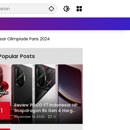
ar Olimpiade Paris 2024
Popular Posts
Review POCO F7 Indonesia: HP
1
Snapdragon 8s Gen 4 Harga
5 Jutaan
November 14, 2025
0