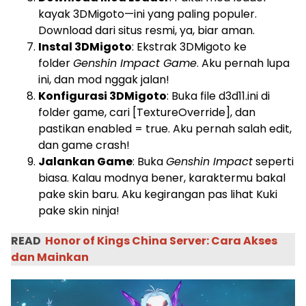
kayak 3DMigoto—ini yang paling populer.
Download dari situs resmi, ya, biar aman.
Instal 3DMigoto
: Ekstrak 3DMigoto ke
folder
Genshin Impact Game
. Aku pernah lupa
ini, dan mod nggak jalan!
Konfigurasi 3DMigoto
: Buka file
d3d11.ini
di
folder game, cari
[TextureOverride]
, dan
pastikan
enabled = true
. Aku pernah salah edit,
dan game crash!
Jalankan Game
: Buka
Genshin Impact
seperti
biasa. Kalau modnya bener, karaktermu bakal
pake skin baru. Aku kegirangan pas lihat Kuki
pake skin ninja!
READ
Honor of Kings China Server: Cara Akses
dan Mainkan