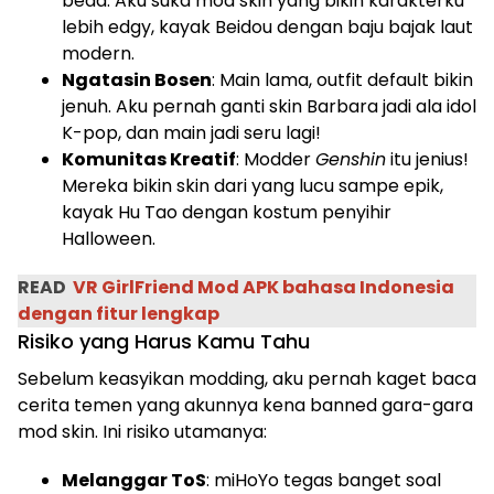
beda. Aku suka mod skin yang bikin karakterku
lebih edgy, kayak Beidou dengan baju bajak laut
modern.
Ngatasin Bosen
: Main lama, outfit default bikin
jenuh. Aku pernah ganti skin Barbara jadi ala idol
K-pop, dan main jadi seru lagi!
Komunitas Kreatif
: Modder
Genshin
itu jenius!
Mereka bikin skin dari yang lucu sampe epik,
kayak Hu Tao dengan kostum penyihir
Halloween.
READ
VR GirlFriend Mod APK bahasa Indonesia
dengan fitur lengkap
Risiko yang Harus Kamu Tahu
Sebelum keasyikan modding, aku pernah kaget baca
cerita temen yang akunnya kena banned gara-gara
mod skin. Ini risiko utamanya:
Melanggar ToS
: miHoYo tegas banget soal