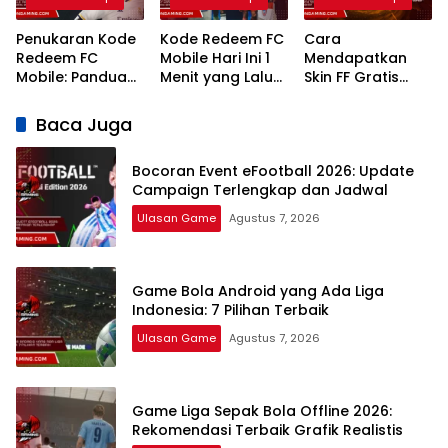
Penukaran Kode
Kode Redeem FC
Cara
Redeem FC
Mobile Hari Ini 1
Mendapatkan
Mobile: Panduan
Menit yang Lalu
Skin FF Gratis
Lengkap Terbaru
2026 Klaim
Terbaru 2026:
2026
Hadiah Gratis
Panduan
Baca Juga
Lengkap dan
Legal
Bocoran Event eFootball 2026: Update
Campaign Terlengkap dan Jadwal
Ulasan Game
Agustus 7, 2026
Game Bola Android yang Ada Liga
Indonesia: 7 Pilihan Terbaik
Ulasan Game
Agustus 7, 2026
Game Liga Sepak Bola Offline 2026:
Rekomendasi Terbaik Grafik Realistis