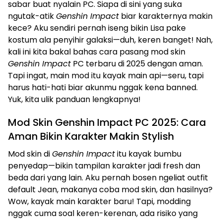
sabar buat nyalain PC. Siapa di sini yang suka
ngutak-atik
Genshin Impact
biar karakternya makin
kece? Aku sendiri pernah iseng bikin Lisa pake
kostum ala penyihir galaksi—duh, keren banget! Nah,
kali ini kita bakal bahas cara pasang mod skin
Genshin Impact
PC terbaru di 2025 dengan aman.
Tapi ingat, main mod itu kayak main api—seru, tapi
harus hati-hati biar akunmu nggak kena banned.
Yuk, kita ulik panduan lengkapnya!
Mod Skin Genshin Impact PC 2025: Cara
Aman Bikin Karakter Makin Stylish
Mod skin di
Genshin Impact
itu kayak bumbu
penyedap—bikin tampilan karakter jadi fresh dan
beda dari yang lain. Aku pernah bosen ngeliat outfit
default Jean, makanya coba mod skin, dan hasilnya?
Wow, kayak main karakter baru! Tapi, modding
nggak cuma soal keren-kerenan, ada risiko yang