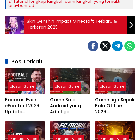
Tutorial lengkap langkah demi langkah yang terbukti
anti-banned.
Skin Genshin Impact Minecraft Terbaru &
Terkeren 2025
Pos Terkait
Ulasan Game
Ulasan Game
Ulasan Game
Bocoran Event
Game Bola
Game Liga Sepak
eFootball 2026:
Android yang
Bola Offline
Update
Ada Liga
2026:
Campaign
Indonesia: 7
Rekomendasi
Terlengkap dan
Pilihan Terbaik
Terbaik Grafik
Jadwal
Realistis
Panduan & Tips
Panduan & Tips
Panduan & Tips