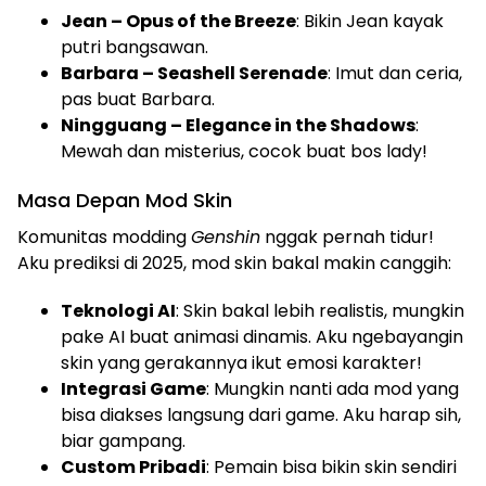
Jean – Opus of the Breeze
: Bikin Jean kayak
putri bangsawan.
Barbara – Seashell Serenade
: Imut dan ceria,
pas buat Barbara.
Ningguang – Elegance in the Shadows
:
Mewah dan misterius, cocok buat bos lady!
Masa Depan Mod Skin
Komunitas modding
Genshin
nggak pernah tidur!
Aku prediksi di 2025, mod skin bakal makin canggih:
Teknologi AI
: Skin bakal lebih realistis, mungkin
pake AI buat animasi dinamis. Aku ngebayangin
skin yang gerakannya ikut emosi karakter!
Integrasi Game
: Mungkin nanti ada mod yang
bisa diakses langsung dari game. Aku harap sih,
biar gampang.
Custom Pribadi
: Pemain bisa bikin skin sendiri