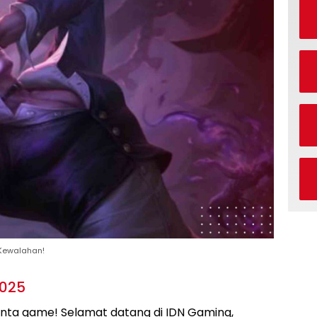
 Kewalahan!
2025
inta game! Selamat datang di IDN Gaming,