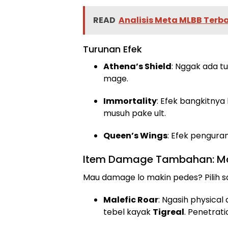
READ
Analisis Meta MLBB Terba
Turunan Efek
Athena’s Shield
: Nggak ada tu
mage.
Immortality
: Efek bangkitny
musuh pake ult.
Queen’s Wings
: Efek penguran
Item Damage Tambahan: Male
Mau damage lo makin pedes? Pilih sa
Malefic Roar
: Ngasih physical
tebel kayak
Tigreal
. Penetrat