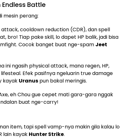
 Endless Battle
di mesin perang:
l attack, cooldown reduction (CDR), dan spell
 bro! Tiap pake skill, lo dapet HP balik, jadi bisa
eamfight. Cocok banget buat nge-spam
Jeet
na ini ngasih physical attack, mana regen, HP,
festeal. Efek pasifnya ngeluarin true damage
ky kayak
Uranus
pun bakal meringis.
st Axe, eh Chou gue cepet mati gara-gara nggak
i andalan buat nge-carry!
nan item, tapi spell vamp-nya makin gila kalau lo
 lain kayak
Hunter Strike
.