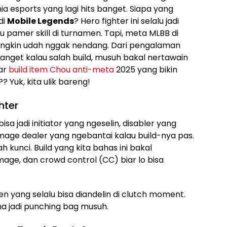
 esports yang lagi hits banget. Siapa yang
di
Mobile Legends
? Hero fighter ini selalu jadi
u pamer skill di turnamen. Tapi, meta MLBB di
ungkin udah nggak nendang. Dari pengalaman
anget kalau salah build, musuh bakal nertawain
kar
build item Chou anti-meta
2025 yang bikin
 Yuk, kita ulik bareng!
hter
sa jadi initiator yang ngeselin, disabler yang
mage dealer yang ngebantai kalau build-nya pas.
h kunci. Build yang kita bahas ini bakal
ge, dan crowd control (CC) biar lo bisa
en yang selalu bisa diandelin di clutch moment.
ma jadi punching bag musuh.