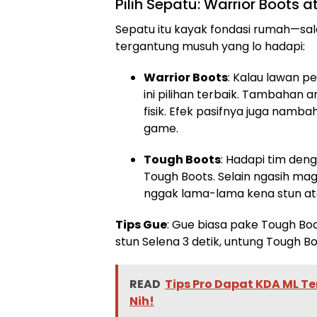
Pilih Sepatu: Warrior Boots 
Sepatu itu kayak fondasi rumah—sala
tergantung musuh yang lo hadapi:
Warrior Boots
: Kalau lawan p
ini pilihan terbaik. Tambahan 
fisik. Efek pasifnya juga nam
game.
Tough Boots
: Hadapi tim den
Tough Boots. Selain ngasih magic
nggak lama-lama kena stun at
Tips Gue
: Gue biasa pake Tough B
stun Selena 3 detik, untung Tough Bo
READ
Tips Pro Dapat KDA ML Te
Nih!