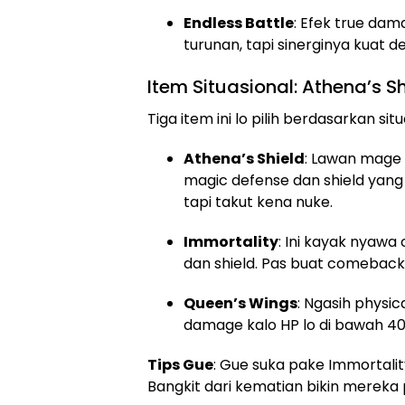
Endless Battle
: Efek true dam
turunan, tapi sinerginya kuat 
Item Situasional: Athena’s S
Tiga item ini lo pilih berdasarkan sit
Athena’s Shield
: Lawan mage
magic defense dan shield yang
tapi takut kena nuke.
Immortality
: Ini kayak nyawa 
dan shield. Pas buat comeback d
Queen’s Wings
: Ngasih physic
damage kalo HP lo di bawah 4
Tips Gue
: Gue suka pake Immortali
Bangkit dari kematian bikin mereka 