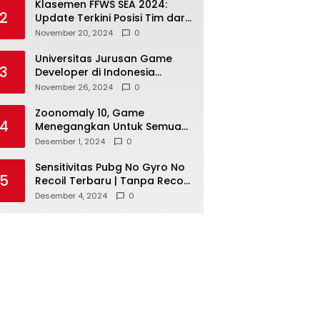
Klasemen FFWS SEA 2024:
2
Update Terkini Posisi Tim dari
Asia Tenggara
November 20, 2024
0
Universitas Jurusan Game
3
Developer di Indonesia
dengan Reputasi Baik
November 26, 2024
0
Zoonomaly 10, Game
4
Menegangkan Untuk Semua
Pecinta Horor
Desember 1, 2024
0
Sensitivitas Pubg No Gyro No
5
Recoil Terbaru | Tanpa Recoil
Untuk Headshot Lebih Mudah!
Desember 4, 2024
0