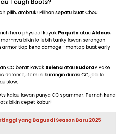
atau Tough Boots?
h pilih, ambruk! Pilihan sepatu buat Chou
enuh hero physical kayak
Paquito
atau
Aldous
,
armor-nya bikin lo lebih tanky lawan serangan
bah armor tiap kena damage—mantap buat early
gan CC berat kayak
Selena
atau
Eudora
? Pake
 defense, item ini kurangin durasi CC, jadi lo
au slow.
oots kalau lawan punya CC spammer. Pernah kena
ots bikin cepet kabur!
rtinggi yang Bagus di Season Baru 2025