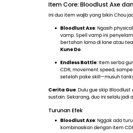
Item Core: Bloodlust Axe dan
Ini duo item wajib yang bikin Chou ja
Bloodlust Axe
: Ngasih physica
vamp. Spell vamp ini penyelamat,
bertahan lama di lane atau t
Kune Do
.
Endless Battle
: Item serba gu
CDR, movement speed, sampe li
setelah pake skill—musuh tan
Cerita Gue
: Dulu gue skip Bloodlu
sustain. Sekarang, duo ini selalu jad
Turunan Efek
Bloodlust Axe
: Nggak ada turu
kombinasikan dengan item CDR