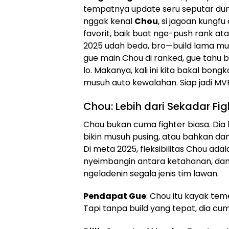
tempatnya update seru seputar dunia
nggak kenal
Chou
, si jagoan kungfu 
favorit, baik buat nge-push rank ata
2025 udah beda, bro—build lama m
gue main Chou di ranked, gue tahu b
lo. Makanya, kali ini kita bakal bong
musuh auto kewalahan. Siap jadi MVP?
Chou: Lebih dari Sekadar Fig
Chou bukan cuma fighter biasa. Dia bi
bikin musuh pusing, atau bahkan da
Di meta 2025, fleksibilitas Chou adala
nyeimbangin antara ketahanan, dama
ngeladenin segala jenis tim lawan.
Pendapat Gue
: Chou itu kayak tem
Tapi tanpa build yang tepat, dia cu