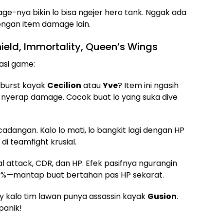
age-nya bikin lo bisa ngejer hero tank. Nggak ada
dengan item damage lain.
hield, Immortality, Queen’s Wings
uasi game:
 burst kayak
Cecilion
atau
Yve
? Item ini ngasih
 nyerap damage. Cocok buat lo yang suka dive
cadangan. Kalo lo mati, lo bangkit lagi dengan HP
i teamfight krusial.
al attack, CDR, dan HP. Efek pasifnya ngurangin
0%—mantap buat bertahan pas HP sekarat.
ty kalo tim lawan punya assassin kayak
Gusion
.
panik!