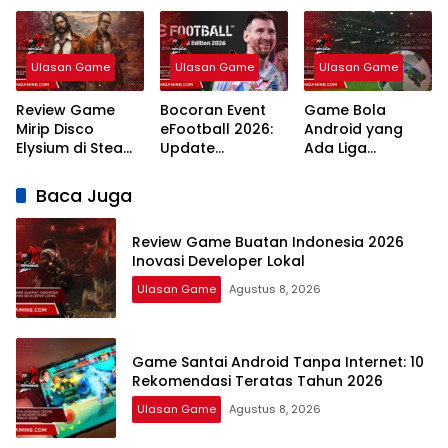
Developer Lokal
Teratas Tahun
Rahasia
2026
Winstreak
Terbaru
Ulasan Game
Ulasan Game
Ulasan Game
Review Game
Bocoran Event
Game Bola
Mirip Disco
eFootball 2026:
Android yang
Elysium di Steam:
Update
Ada Liga
7 Rekomendasi
Campaign
Indonesia: 7
RPG Naratif
Terlengkap dan
Pilihan Terbaik
Baca Juga
Terbaik 2026
Jadwal
Review Game Buatan Indonesia 2026
Inovasi Developer Lokal
Ulasan Game
Agustus 8, 2026
Game Santai Android Tanpa Internet: 10
Rekomendasi Teratas Tahun 2026
Ulasan Game
Agustus 8, 2026