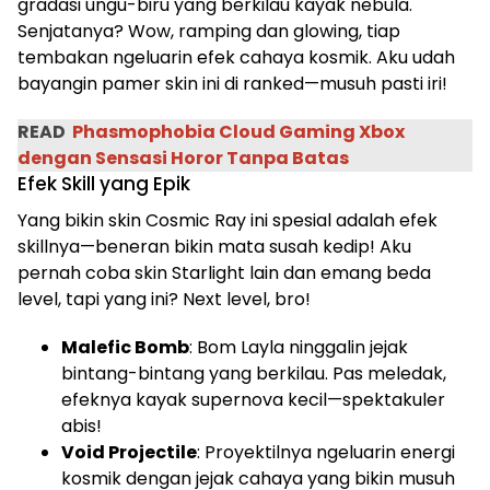
gradasi ungu-biru yang berkilau kayak nebula.
Senjatanya? Wow, ramping dan glowing, tiap
tembakan ngeluarin efek cahaya kosmik. Aku udah
bayangin pamer skin ini di ranked—musuh pasti iri!
READ
Phasmophobia Cloud Gaming Xbox
dengan Sensasi Horor Tanpa Batas
Efek Skill yang Epik
Yang bikin skin Cosmic Ray ini spesial adalah efek
skillnya—beneran bikin mata susah kedip! Aku
pernah coba skin Starlight lain dan emang beda
level, tapi yang ini? Next level, bro!
Malefic Bomb
: Bom Layla ninggalin jejak
bintang-bintang yang berkilau. Pas meledak,
efeknya kayak supernova kecil—spektakuler
abis!
Void Projectile
: Proyektilnya ngeluarin energi
kosmik dengan jejak cahaya yang bikin musuh