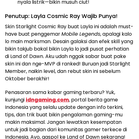
nyala listrik—bikin musuh ciut!
Penutup: Layla Cosmic Ray Wajib Punya!
Skin Starlight Cosmic Ray buat Layla ini adalah must-
have buat penggemar
Mobile Legends
, apalagi kalo
lo main marksman. Desain galaksi dan efek skill yang
bikin takjub bakal bikin Layla lo jadi pusat perhatian
di Land of Dawn. Aku udah nggak sabar buat pake
skin ini dan nge-MVP di ranked! Buruan jadi Starlight
Member, naikin level, dan rebut skin ini sebelum
Oktober berakhir!
Penasaran sama kabar gaming terbaru? Yuk,
kunjungi
idngaming.com
, portal berita game
Indonesia yang selalu update dengan info terkini,
tips, dan trik buat bikin pengalaman gaming-mu
makin maksimal. Jangan lewatkan kesempatan
untuk jadi bagian dari komunitas gamer terkece di
Indonesia. Ayo, gaspol ke Land of Dawn sekarang!