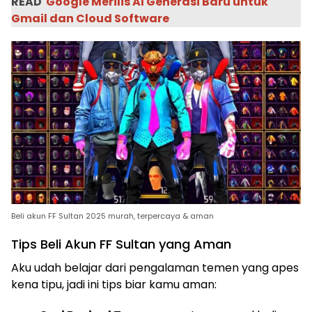
READ
Google Merilis AI Generasi Baru untuk
Gmail dan Cloud Software
Beli akun FF Sultan 2025 murah, terpercaya & aman
Tips Beli Akun FF Sultan yang Aman
Aku udah belajar dari pengalaman temen yang apes
kena tipu, jadi ini tips biar kamu aman: