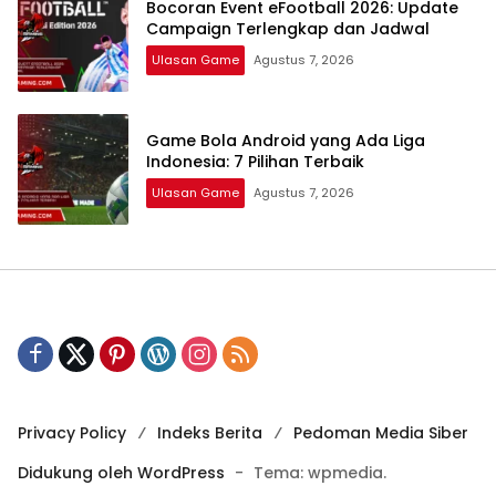
Bocoran Event eFootball 2026: Update
Campaign Terlengkap dan Jadwal
Ulasan Game
Agustus 7, 2026
Game Bola Android yang Ada Liga
Indonesia: 7 Pilihan Terbaik
Ulasan Game
Agustus 7, 2026
Privacy Policy
Indeks Berita
Pedoman Media Siber
Didukung oleh WordPress
-
Tema: wpmedia.