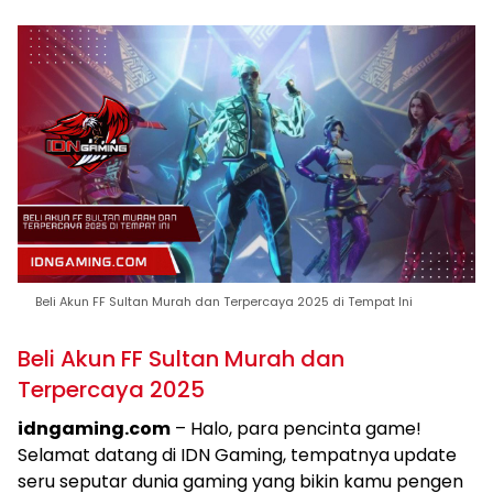
Beli Akun FF Sultan Murah dan Terpercaya 2025 di Tempat Ini
Beli Akun FF Sultan Murah dan
Terpercaya 2025
idngaming.com
– Halo, para pencinta game!
Selamat datang di IDN Gaming, tempatnya update
seru seputar dunia gaming yang bikin kamu pengen