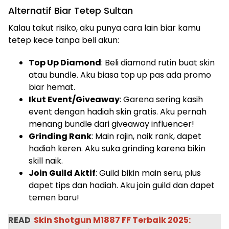
Alternatif Biar Tetep Sultan
Kalau takut risiko, aku punya cara lain biar kamu
tetep kece tanpa beli akun:
Top Up Diamond
: Beli diamond rutin buat skin
atau bundle. Aku biasa top up pas ada promo
biar hemat.
Ikut Event/Giveaway
: Garena sering kasih
event dengan hadiah skin gratis. Aku pernah
menang bundle dari giveaway influencer!
Grinding Rank
: Main rajin, naik rank, dapet
hadiah keren. Aku suka grinding karena bikin
skill naik.
Join Guild Aktif
: Guild bikin main seru, plus
dapet tips dan hadiah. Aku join guild dan dapet
temen baru!
READ
Skin Shotgun M1887 FF Terbaik 2025: