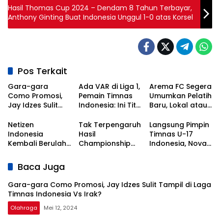
Hasil Thomas Cup 2024 – Dendam 8 Tahun Terbayar,
Anthony Ginting Buat Indonesia Unggul 1-0 atas Korsel
Pos Terkait
Gara-gara
Ada VAR di Liga 1,
Arema FC Segera
Como Promosi,
Pemain Timnas
Umumkan Pelatih
Jay Idzes Sulit
Indonesia: Ini Titik
Baru, Lokal atau
Tampil di Laga
Awal
Asing?
Timnas
Kebangkitan
Netizen
Tak Terpengaruh
Langsung Pimpin
Indonesia Vs
Sepak Bola
Indonesia
Hasil
Timnas U-17
Irak?
Nasional!
Kembali Berulah,
Championship
Indonesia, Nova
Kali Ini Serbu Klub
Series, Persib Beri
Arianto
Asal Korea
Sinyal
Dapatkan Kisi-
Baca Juga
Selatan
Perpanujang
kisi dari Shin Tae-
Kontrak Bojan
yong
Gara-gara Como Promosi, Jay Idzes Sulit Tampil di Laga
Hodak
Timnas Indonesia Vs Irak?
Olahraga
Mei 12, 2024