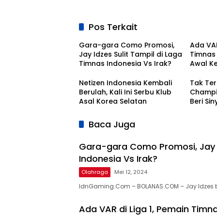
Pos Terkait
Gara-gara Como Promosi,
Ada VAR
Jay Idzes Sulit Tampil di Laga
Timnas I
Timnas Indonesia Vs Irak?
Awal K
Bola Na
Netizen Indonesia Kembali
Tak Ter
Berulah, Kali Ini Serbu Klub
Champio
Asal Korea Selatan
Beri Si
Kontra
Baca Juga
Gara-gara Como Promosi, Jay I
Indonesia Vs Irak?
Olahraga
Mei 12, 2024
IdnGaming.Com – BOLANAS.COM – Jay Idzes 
Ada VAR di Liga 1, Pemain Timna