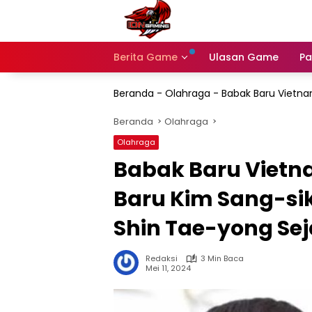
Langsung
ke
konten
Berita Game
Ulasan Game
Pa
Beranda
-
Olahraga
-
Babak Baru Vietna
Beranda
Olahraga
Olahraga
Babak Baru Vietna
Baru Kim Sang-s
Shin Tae-yong Se
Redaksi
3 Min Baca
Mei 11, 2024