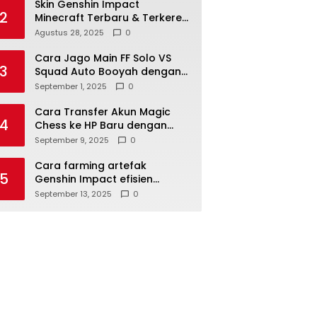
Skin Genshin Impact
2
Minecraft Terbaru & Terkeren
2025
Agustus 28, 2025
0
Cara Jago Main FF Solo VS
3
Squad Auto Booyah dengan
Mudah
September 1, 2025
0
Cara Transfer Akun Magic
4
Chess ke HP Baru dengan
Mudah 2025
September 9, 2025
0
Cara farming artefak
5
Genshin Impact efisien
terbaru
September 13, 2025
0