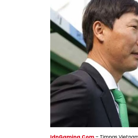
IdnGaming.Com
– Timnas Vietnam