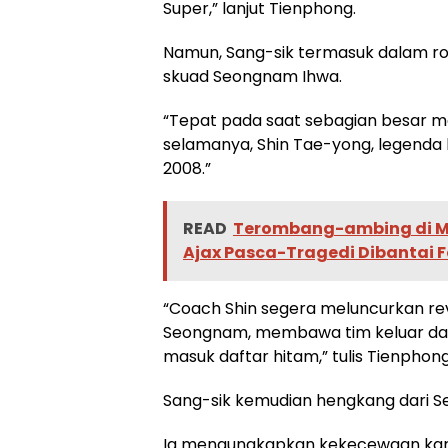
Super,” lanjut Tienphong.
Namun, Sang-sik termasuk dalam r
skuad Seongnam Ihwa.
“Tepat pada saat sebagian besar 
selamanya, Shin Tae-yong, legenda 
2008.”
READ
Terombang-ambing di Man
Ajax Pasca-Tragedi Dibantai 
“Coach Shin segera meluncurkan r
Seongnam, membawa tim keluar dari k
masuk daftar hitam,” tulis Tienphong
Sang-sik kemudian hengkang dari S
Ia mengungkapkan kekecewaan kare