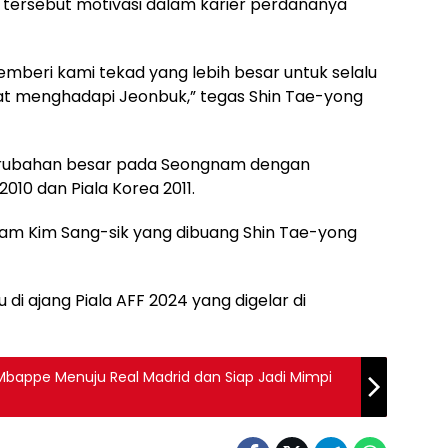
l tersebut motivasi dalam karier perdananya
memberi kami tekad yang lebih besar untuk selalu
t menghadapi Jeonbuk,” tegas Shin Tae-yong
rubahan besar pada Seongnam dengan
010 dan Piala Korea 2011.
am Kim Sang-sik yang dibuang Shin Tae-yong
di ajang Piala AFF 2024 yang digelar di
Mbappe Menuju Real Madrid dan Siap Jadi Mimpi