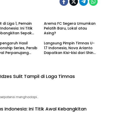
 di Liga 1, Pemain
Arema FC Segera Umumkan
ndonesia: Ini Titik
Pelatih Baru, Lokal atau
ebangkitan Sepak
Asing?
sional!
pengaruh Hasil
Langsung Pimpin Timnas U-
nship Series, Persib
17 Indonesia, Nova Arianto
nyal Perpanujang
Dapatkan Kisi-kisi dari Shin
k Bojan Hodak
Tae-yong
dzes Sulit Tampil di Laga Timnas
berpotensi menghadapi…
s Indonesia: Ini Titik Awal Kebangkitan