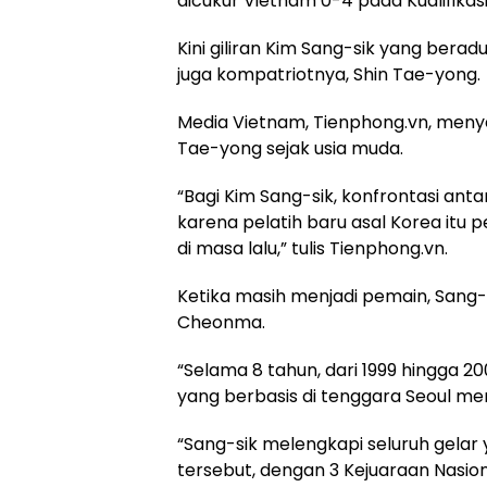
dicukur Vietnam 0-4 pada Kualifikasi
Kini giliran Kim Sang-sik yang berad
juga kompatriotnya, Shin Tae-yong.
Media Vietnam, Tienphong.vn, menyeb
Tae-yong sejak usia muda.
“Bagi Kim Sang-sik, konfrontasi an
karena pelatih baru asal Korea itu
di masa lalu,” tulis Tienphong.vn.
Ketika masih menjadi pemain, Sang-
Cheonma.
“Selama 8 tahun, dari 1999 hingga 
yang berbasis di tenggara Seoul me
“Sang-sik melengkapi seluruh gelar
tersebut, dengan 3 Kejuaraan Nasional,