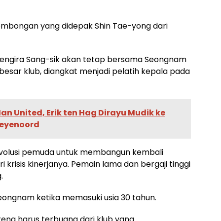
ombongan yang didepak Shin Tae-yong dari
mengira Sang-sik akan tetap bersama Seongnam
besar klub, diangkat menjadi pelatih kepala pada
 United, Erik ten Hag Dirayu Mudik ke
Feyenoord
evolusi pemuda untuk membangun kembali
risis kinerjanya. Pemain lama dan bergaji tinggi
.
eongnam ketika memasuki usia 30 tahun.
na harus terbuang dari klub yang