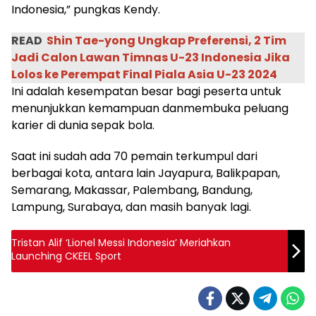
Indonesia,” pungkas Kendy.
READ
Shin Tae-yong Ungkap Preferensi, 2 Tim
Jadi Calon Lawan Timnas U-23 Indonesia Jika
Lolos ke Perempat Final Piala Asia U-23 2024
Ini adalah kesempatan besar bagi peserta untuk
menunjukkan kemampuan danmembuka peluang
karier di dunia sepak bola.
Saat ini sudah ada 70 pemain terkumpul dari
berbagai kota, antara lain Jayapura, Balikpapan,
Semarang, Makassar, Palembang, Bandung,
Lampung, Surabaya, dan masih banyak lagi.
Tristan Alif ‘Lionel Messi Indonesia’ Meriahkan
Launching CKEEL Sport