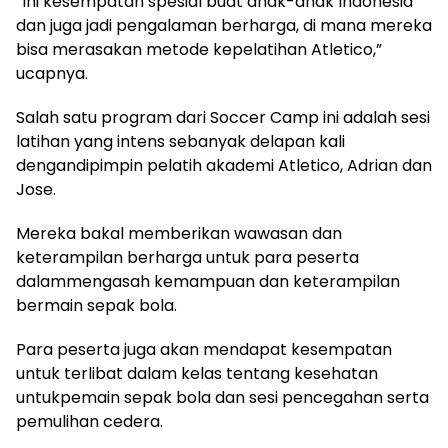
“Ini kesempatan spesial buat anak-anak Indonesia
dan juga jadi pengalaman berharga, di mana mereka
bisa merasakan metode kepelatihan Atletico,”
ucapnya.
Salah satu program dari Soccer Camp ini adalah sesi
latihan yang intens sebanyak delapan kali
dengandipimpin pelatih akademi Atletico, Adrian dan
Jose.
Mereka bakal memberikan wawasan dan
keterampilan berharga untuk para peserta
dalammengasah kemampuan dan keterampilan
bermain sepak bola.
Para peserta juga akan mendapat kesempatan
untuk terlibat dalam kelas tentang kesehatan
untukpemain sepak bola dan sesi pencegahan serta
pemulihan cedera.