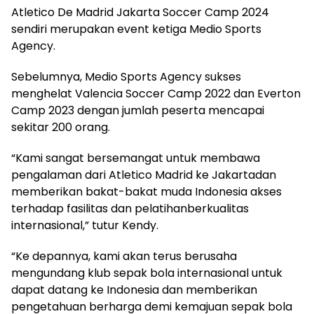
Atletico De Madrid Jakarta Soccer Camp 2024
sendiri merupakan event ketiga Medio Sports
Agency.
Sebelumnya, Medio Sports Agency sukses
menghelat Valencia Soccer Camp 2022 dan Everton
Camp 2023 dengan jumlah peserta mencapai
sekitar 200 orang.
“Kami sangat bersemangat untuk membawa
pengalaman dari Atletico Madrid ke Jakartadan
memberikan bakat-bakat muda Indonesia akses
terhadap fasilitas dan pelatihanberkualitas
internasional,” tutur Kendy.
“Ke depannya, kami akan terus berusaha
mengundang klub sepak bola internasional untuk
dapat datang ke Indonesia dan memberikan
pengetahuan berharga demi kemajuan sepak bola