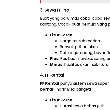
3. Sewa FF Pro
Buat yang baru mau coba-coba se
kantong. Cocok buat pemula yang 
Fitur Keren
:
Harga murah meriah.
Banyak pilihan akun.
Daftar gampang, bayar fle
Plus
: Pas buat newbie, sering a
Minus
: Kualitas akun naik-turu
4. FF Rental
FF Rental
punya sistem sewa super 
berhari-hari? Bisa banget!
Fitur Keren
:
Durasi sewa bebas pilih.