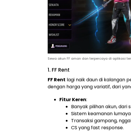
Sewa akun FF aman dan terpercaya di aplikasi te
1. FF Rent
FF Rent
lagi naik daun di kalangan p
dengan harga yang variatif, dari 
Fitur Keren
:
Banyak pilihan akun, dari
Sistem keamanan lumaya
Transaksi gampang, nggak
CS yang fast response.