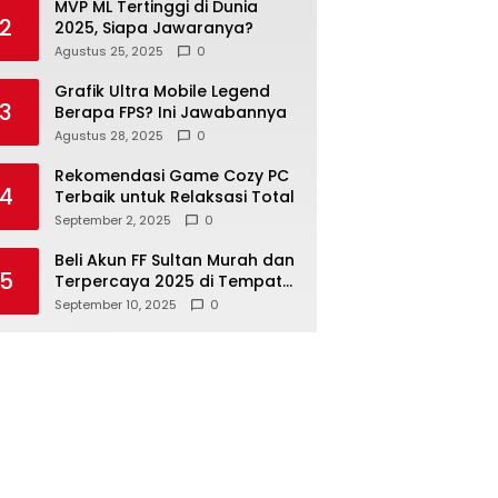
MVP ML Tertinggi di Dunia
2
2025, Siapa Jawaranya?
Agustus 25, 2025
0
Grafik Ultra Mobile Legend
3
Berapa FPS? Ini Jawabannya
Agustus 28, 2025
0
Rekomendasi Game Cozy PC
4
Terbaik untuk Relaksasi Total
September 2, 2025
0
Beli Akun FF Sultan Murah dan
5
Terpercaya 2025 di Tempat
Ini
September 10, 2025
0