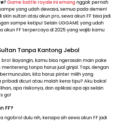
re
?
Game battle royale ini emang
nggak pernah
k sampe yang udah dewasa, semua pada demen!
li skin sultan atau akun pro, sewa akun FF bisa jadi
o, jangan sampe ketipu! Selain UGGAME yang udah
wa akun FF terpercaya di 2025 yang wajib kamu
 Sultan Tanpa Kantong Jebol
t, bro! Bayangin, kamu bisa ngerasain main pake
mentereng tanpa harus jual ginjal. Tapi, dengan
ermunculan, kita harus pinter milih yang
ribadi dicuri atau malah kena tipu? Aku bakal
ihan, apa risikonya, dan aplikasi apa aja selain
s go!
n FF?
ta ngobrol dulu nih, kenapa sih sewa akun FF jadi