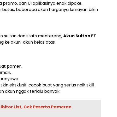
da promo, dan UI aplikasinya enak dipake.
 terbatas, beberapa akun harganya lumayan bikin
n sultan dan stats mentereng,
Akun Sultan FF
ng ke akun-akun kelas atas.
buat pamer.
 aman.
penyewa.
skin eksklusif, cocok buat yang serius naik skill.
han akun nggak terlalu banyak.
bitor List, Cek Peserta Pameran