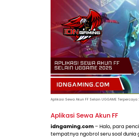
Aplikasi Sewa Akun FF Selain UGGAME Terpercaya
Aplikasi Sewa Akun FF
idngaming.com
– Halo, para penc
tempatnya ngobrol seru soal dunia g