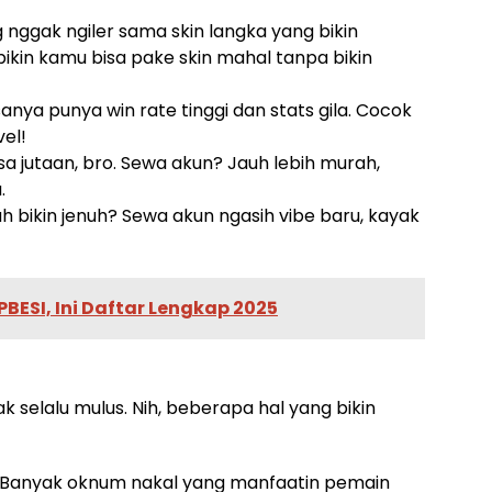
g nggak ngiler sama skin langka yang bikin
ikin kamu bisa pake skin mahal tanpa bikin
sanya punya win rate tinggi dan stats gila. Cocok
vel!
bisa jutaan, bro. Sewa akun? Jauh lebih murah,
.
dah bikin jenuh? Sewa akun ngasih vibe baru, kayak
BESI, Ini Daftar Lengkap 2025
selalu mulus. Nih, beberapa hal yang bikin
r! Banyak oknum nakal yang manfaatin pemain