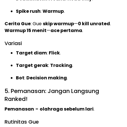
Spike rush
:
Warmup
.
Cerita Gue
: Gue
skip warmup
—
0 kill unrated
.
Warmup 15 menit
—
ace pertama
.
Variasi
Target diam
:
Flick
.
Target gerak
:
Tracking
.
Bot
:
Decision making
.
5. Pemanasan: Jangan Langsung
Ranked!
Pemanasan
=
olahraga sebelum lari
.
Rutinitas Gue