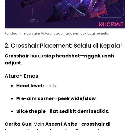
Panduan melatih aim Valorant agar jago nembak bagi pemula.
2. Crosshair Placement: Selalu di Kepala!
Crosshair
harus
siap headshot
—
nggak usah
adjust
.
Aturan Emas
Head level
selalu.
Pre-aim corner
—
peek wide/slow
.
Slice the pie
—
liat sedikit demi sedikit
.
Cerita Gue
: Main
Ascent A site
—
crosshair di