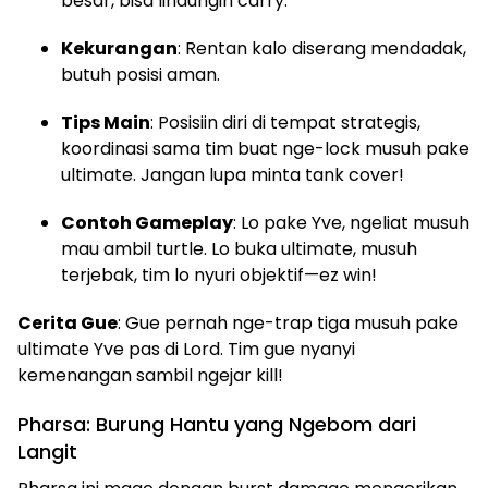
besar, bisa lindungin carry.
Kekurangan
: Rentan kalo diserang mendadak,
butuh posisi aman.
Tips Main
: Posisiin diri di tempat strategis,
koordinasi sama tim buat nge-lock musuh pake
ultimate. Jangan lupa minta tank cover!
Contoh Gameplay
: Lo pake Yve, ngeliat musuh
mau ambil turtle. Lo buka ultimate, musuh
terjebak, tim lo nyuri objektif—ez win!
Cerita Gue
: Gue pernah nge-trap tiga musuh pake
ultimate Yve pas di Lord. Tim gue nyanyi
kemenangan sambil ngejar kill!
Pharsa: Burung Hantu yang Ngebom dari
Langit