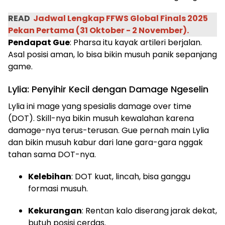
READ
Jadwal Lengkap FFWS Global Finals 2025
Pekan Pertama (31 Oktober - 2 November).
Pendapat Gue
: Pharsa itu kayak artileri berjalan.
Asal posisi aman, lo bisa bikin musuh panik sepanjang
game.
Lylia: Penyihir Kecil dengan Damage Ngeselin
Lylia ini mage yang spesialis damage over time
(DOT). Skill-nya bikin musuh kewalahan karena
damage-nya terus-terusan. Gue pernah main Lylia
dan bikin musuh kabur dari lane gara-gara nggak
tahan sama DOT-nya.
Kelebihan
: DOT kuat, lincah, bisa ganggu
formasi musuh.
Kekurangan
: Rentan kalo diserang jarak dekat,
butuh posisi cerdas.