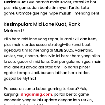
Cerita Gue
: Gue pernah main Xavier, rotasi ke bot
pas mid game, dan bantu tim nyuri Turtle. Late
game, ultimate gue nge-wipe musuh—menang deh!
Kesimpulan: Mid Lane Kuat, Rank
Melesat!
Pilih hero mid lane yang tepat, kuasai skill dan item,
plus main cerdas sesuai strategi—itu kunci buat
ngebawa tim lo menang di MLBB 2025. Valentina,
Xavier, Yve, Pharsa, dan Lylia ini hero-hero yang bikin
lo auto gacor di mid lane. Dari pengalaman gue, main
mid lane itu kayak jadi otak tim—lo harus pinter
ngatur tempo. Jadi, buruan latihan hero ini dan
gaspol ke Mythic!
Penasaran sama kabar gaming terbaru? Yuk,
kunjungi
idngaming.com
, portal berita game
Indonesia yang selalu update dengan info terkini,