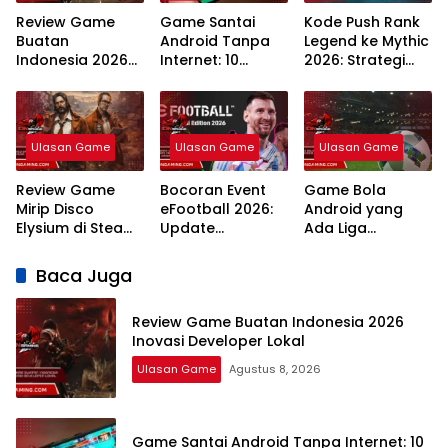
Review Game
Game Santai
Kode Push Rank
Buatan
Android Tanpa
Legend ke Mythic
Indonesia 2026
Internet: 10
2026: Strategi
Inovasi
Rekomendasi
Meta dan
Developer Lokal
Teratas Tahun
Rahasia
2026
Winstreak
Terbaru
Ulasan Game
Ulasan Game
Ulasan Game
Review Game
Bocoran Event
Game Bola
Mirip Disco
eFootball 2026:
Android yang
Elysium di Steam:
Update
Ada Liga
7 Rekomendasi
Campaign
Indonesia: 7
RPG Naratif
Terlengkap dan
Pilihan Terbaik
Baca Juga
Terbaik 2026
Jadwal
Review Game Buatan Indonesia 2026
Inovasi Developer Lokal
Ulasan Game
Agustus 8, 2026
Game Santai Android Tanpa Internet: 10