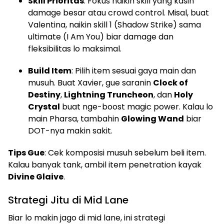
Skill Prioritas
: Fokus naikin skill yang kasih
damage besar atau crowd control. Misal, buat
Valentina, naikin skill 1 (Shadow Strike) sama
ultimate (I Am You) biar damage dan
fleksibilitas lo maksimal.
Build Item
: Pilih item sesuai gaya main dan
musuh. Buat Xavier, gue saranin
Clock of
Destiny
,
Lightning Truncheon
, dan
Holy
Crystal
buat nge-boost magic power. Kalau lo
main Pharsa, tambahin
Glowing Wand
biar
DOT-nya makin sakit.
Tips Gue
: Cek komposisi musuh sebelum beli item.
Kalau banyak tank, ambil item penetration kayak
Divine Glaive
.
Strategi Jitu di Mid Lane
Biar lo makin jago di mid lane, ini strategi