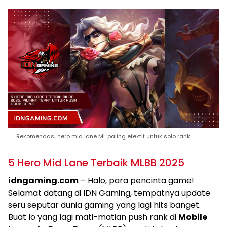
Rekomendasi hero mid lane ML paling efektif untuk solo rank.
5 Hero Mid Lane Terbaik MLBB 2025
idngaming.com
– Halo, para pencinta game!
Selamat datang di IDN Gaming, tempatnya update
seru seputar dunia gaming yang lagi hits banget.
Buat lo yang lagi mati-matian push rank di
Mobile