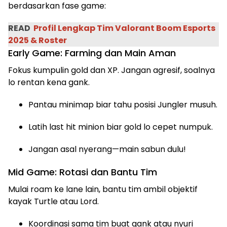
berdasarkan fase game:
READ
Profil Lengkap Tim Valorant Boom Esports
2025 & Roster
Early Game: Farming dan Main Aman
Fokus kumpulin gold dan XP. Jangan agresif, soalnya
lo rentan kena gank.
Pantau minimap biar tahu posisi Jungler musuh.
Latih last hit minion biar gold lo cepet numpuk.
Jangan asal nyerang—main sabun dulu!
Mid Game: Rotasi dan Bantu Tim
Mulai roam ke lane lain, bantu tim ambil objektif
kayak Turtle atau Lord.
Koordinasi sama tim buat gank atau nyuri