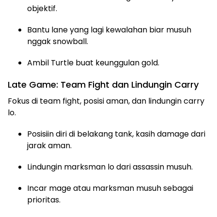
objektif.
Bantu lane yang lagi kewalahan biar musuh
nggak snowball.
Ambil Turtle buat keunggulan gold.
Late Game: Team Fight dan Lindungin Carry
Fokus di team fight, posisi aman, dan lindungin carry
lo.
Posisiin diri di belakang tank, kasih damage dari
jarak aman.
Lindungin marksman lo dari assassin musuh.
Incar mage atau marksman musuh sebagai
prioritas.