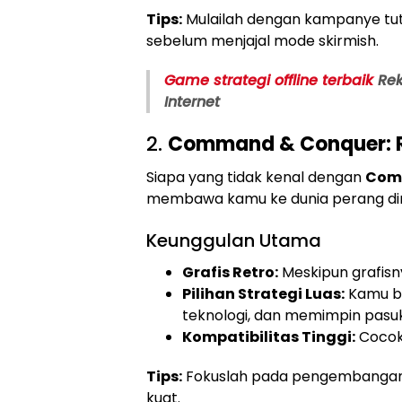
Tips:
Mulailah dengan kampanye tu
sebelum menjajal mode skirmish.
Game strategi offline terbaik
Rek
Internet
2.
Command & Conquer: R
Siapa yang tidak kenal dengan
Comm
membawa kamu ke dunia perang ding
Keunggulan Utama
Grafis Retro:
Meskipun grafisn
Pilihan Strategi Luas:
Kamu b
teknologi, dan memimpin pasu
Kompatibilitas Tinggi:
Cocok
Tips:
Fokuslah pada pengembangan
kuat.