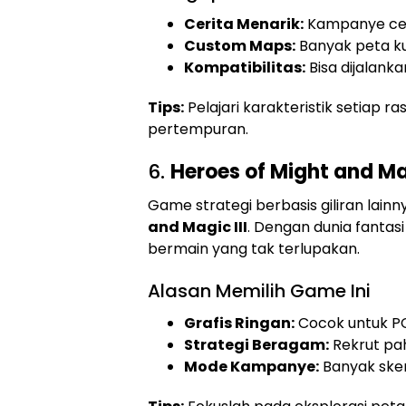
Cerita Menarik:
Kampanye ceri
Custom Maps:
Banyak peta ku
Kompatibilitas:
Bisa dijalanka
Tips:
Pelajari karakteristik setiap 
pertempuran.
6.
Heroes of Might and Mag
Game strategi berbasis giliran lain
and Magic III
. Dengan dunia fanta
bermain yang tak terlupakan.
Alasan Memilih Game Ini
Grafis Ringan:
Cocok untuk P
Strategi Beragam:
Rekrut pa
Mode Kampanye:
Banyak sken