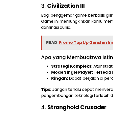
3.
Civilization III
Bagi penggemar game berbasis gili
Game ini memungkinkan kamu memb
dominasi dunia.
READ
Promo Top Up Genshin Im
Apa yang Membuatnya Ist
Strategi Kompleks:
Atur strate
Mode Single Player:
Tersedia b
Ringan:
Dapat berjalan di pera
Tips:
Jangan terlalu cepat menyera
pengembangan teknologi terlebih d
4.
Stronghold Crusader