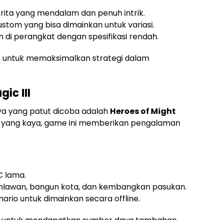
ta yang mendalam dan penuh intrik.
stom yang bisa dimainkan untuk variasi.
n di perangkat dengan spesifikasi rendah.
ras untuk memaksimalkan strategi dalam
ic III
nya yang patut dicoba adalah
Heroes of Might
si yang kaya, game ini memberikan pengalaman
C lama.
hlawan, bangun kota, dan kembangkan pasukan.
ario untuk dimainkan secara offline.