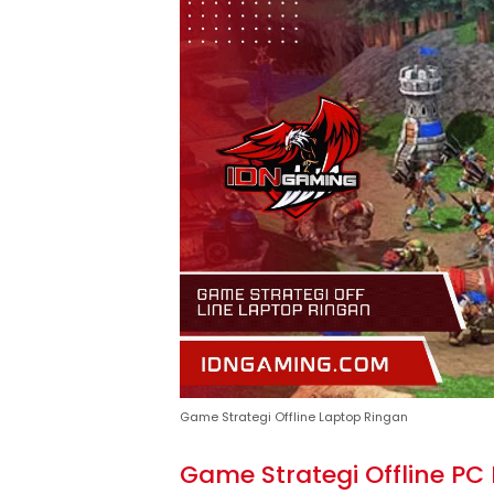
Game Strategi Offline Laptop Ringan
Game Strategi Offline PC